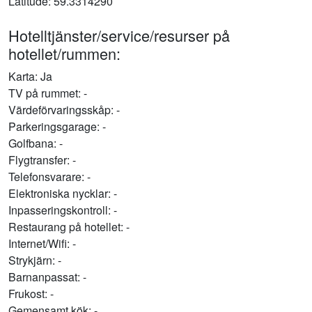
Latitude: 59.3314290
Hotelltjänster/service/resurser på
hotellet/rummen:
Karta: Ja
TV på rummet: -
Värdeförvaringsskåp: -
Parkeringsgarage: -
Golfbana: -
Flygtransfer: -
Telefonsvarare: -
Elektroniska nycklar: -
Inpasseringskontroll: -
Restaurang på hotellet: -
Internet/Wifi: -
Strykjärn: -
Barnanpassat: -
Frukost: -
Gemensamt kök: -