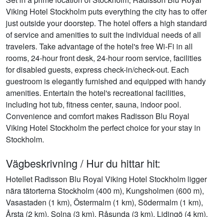
Viking Hotel Stockholm puts everything the city has to offer
just outside your doorstep. The hotel offers a high standard
of service and amenities to suit the individual needs of all
travelers. Take advantage of the hotel's free Wi-Fi in all
rooms, 24-hour front desk, 24-hour room service, facilities
for disabled guests, express check-in/check-out. Each
guestroom is elegantly furnished and equipped with handy
amenities. Entertain the hotel's recreational facilities,
including hot tub, fitness center, sauna, indoor pool.
Convenience and comfort makes Radisson Blu Royal
Viking Hotel Stockholm the perfect choice for your stay in
Stockholm.
Vägbeskrivning / Hur du hittar hit:
Hotellet Radisson Blu Royal Viking Hotel Stockholm ligger
nära tätorterna Stockholm (400 m), Kungsholmen (600 m),
Vasastaden (1 km), Östermalm (1 km), Södermalm (1 km),
Årsta (2 km), Solna (3 km), Råsunda (3 km), Lidingö (4 km),