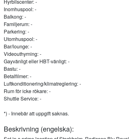
Hyrbilscenter: -
Inomhuspool: -
Balkong: -
Familjerum: -
Parkering: -
Utomhuspool: -
Bar/lounge: -
Videouthyrning: -
Gayvänligt eller HBT-vänligt: -
Bastu: -
Betalfilmer: -
Luftkonditionering/klimatreglering: -
Rum för icke rökare: -
Shuttle Service: -
*) - Innebär att uppgift saknas.
Beskrivning (engelska):
Set in a prime location of Stockholm, Radisson Blu Royal