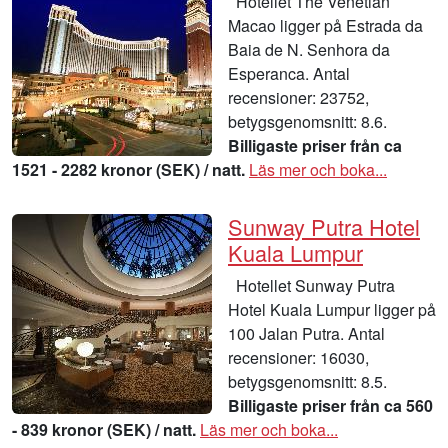
Hotellet The Venetian
Macao ligger på Estrada da
Baia de N. Senhora da
Esperanca. Antal
recensioner: 23752,
betygsgenomsnitt: 8.6.
Billigaste priser från ca
1521 - 2282 kronor (SEK) / natt.
Läs mer och boka...
Sunway Putra Hotel
Kuala Lumpur
Hotellet Sunway Putra
Hotel Kuala Lumpur ligger på
100 Jalan Putra. Antal
recensioner: 16030,
betygsgenomsnitt: 8.5.
Billigaste priser från ca 560
- 839 kronor (SEK) / natt.
Läs mer och boka...