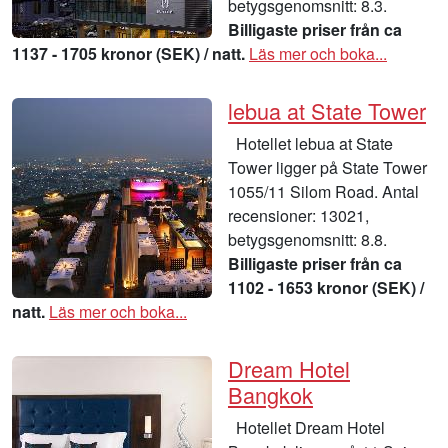
betygsgenomsnitt: 8.3.
Billigaste priser från ca
1137 - 1705 kronor (SEK) / natt.
Läs mer och boka...
lebua at State Tower
Hotellet lebua at State
Tower ligger på State Tower
1055/11 Silom Road. Antal
recensioner: 13021,
betygsgenomsnitt: 8.8.
Billigaste priser från ca
1102 - 1653 kronor (SEK) /
natt.
Läs mer och boka...
Dream Hotel
Bangkok
Hotellet Dream Hotel