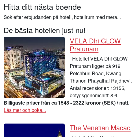
Hitta ditt nästa boende
Sök efter erbjudanden på hotell, hotellrum med mera...
De bästa hotellen just nu!
VELA Dhi GLOW
Pratunam
Hotellet VELA Dhi GLOW
Pratunam ligger på 919
Petchburi Road, Kwang
Thanon Phayathai Rajdhevi.
Antal recensioner: 13155,
betygsgenomsnitt: 8.6.
Billigaste priser från ca 1548 - 2322 kronor (SEK) / natt.
Läs mer och boka...
The Venetian Macao