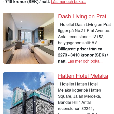
- 748 kronor (SEK) / natt.
Läs mer och boka...
Dash Living on Prat
Hotellet Dash Living on Prat
ligger på No.21 Prat Avenue.
Antal recensioner: 13152,
betygsgenomsnitt: 8.3.
Billigaste priser från ca
2273 - 3410 kronor (SEK) /
natt.
Läs mer och boka...
Hatten Hotel Melaka
Hotellet Hatten Hotel
Melaka ligger på Hatten
Square, Jalan Merdeka,
Bandar Hilir. Antal
recensioner: 32241,