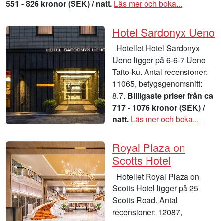
551 - 826 kronor (SEK) / natt.
Läs mer och boka...
Hotel Sardonyx Ueno
Hotellet Hotel Sardonyx
Ueno ligger på 6-6-7 Ueno
Taito-ku. Antal recensioner:
11065, betygsgenomsnitt:
8.7.
Billigaste priser från ca
717 - 1076 kronor (SEK) /
natt.
Läs mer och boka...
Royal Plaza on
Scotts Hotel
Hotellet Royal Plaza on
Scotts Hotel ligger på 25
Scotts Road. Antal
recensioner: 12087,