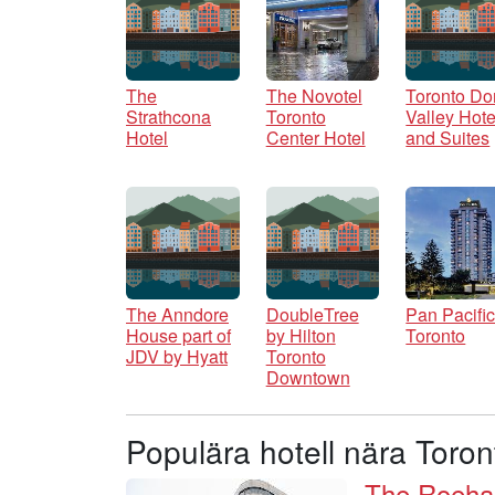
The
The Novotel
Toronto Do
Strathcona
Toronto
Valley Hote
Hotel
Center Hotel
and Suites
The Anndore
DoubleTree
Pan Pacifi
House part of
by Hilton
Toronto
JDV by Hyatt
Toronto
Downtown
Populära hotell nära Toron
The Roeha