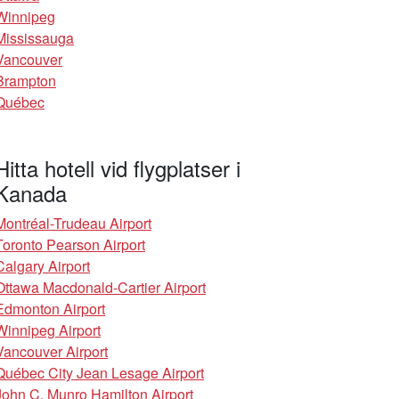
Winnipeg
Mississauga
Vancouver
Brampton
Québec
Hitta hotell vid flygplatser i
Kanada
Montréal-Trudeau Airport
Toronto Pearson Airport
Calgary Airport
Ottawa Macdonald-Cartier Airport
Edmonton Airport
Winnipeg Airport
Vancouver Airport
Québec City Jean Lesage Airport
John C. Munro Hamilton Airport