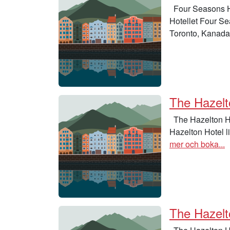
Four Seasons Ho
Hotellet Four Se
Toronto, Kanad
The Hazelt
The Hazelton Ho
Hazelton Hotel l
mer och boka...
The Hazelt