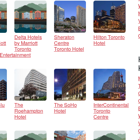
Delta Hotels
Sheraton
Hilton Toronto
ott
by Marriott
Centre
Hotel
Toronto
Toronto Hotel
Entertainment
lu
The
The SoHo
InterContinental
Roehampton
Hotel
Toronto
Hotel
Centre