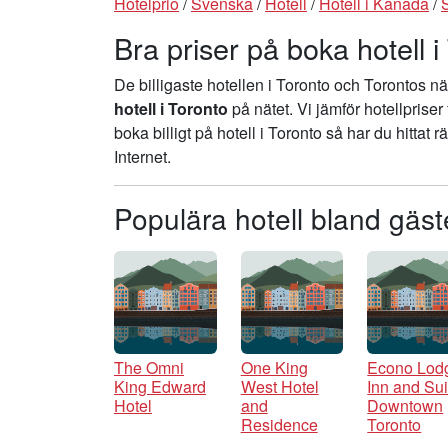
Hotelprio
/
Svenska
/
Hotell
/
Hotell i Kanada
/
Bra priser på boka hotell i
De billigaste hotellen i Toronto och Torontos n
hotell i Toronto
på nätet. Vi jämför hotellpriser 
boka billigt på hotell i Toronto så har du hittat r
Internet.
Populära hotell bland gäst
The Omni
One King
Econo Lod
King Edward
West Hotel
Inn and Sui
Hotel
and
Downtown
Residence
Toronto