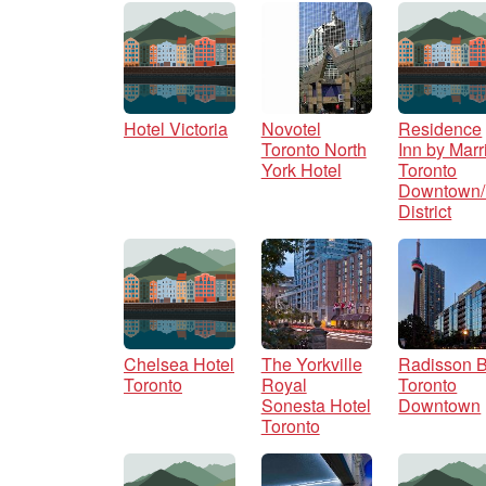
Hotel Victoria
Novotel
Residence
Toronto North
Inn by Marri
York Hotel
Toronto
Downtown/
District
Chelsea Hotel
The Yorkville
Radisson B
Toronto
Royal
Toronto
Sonesta Hotel
Downtown
Toronto