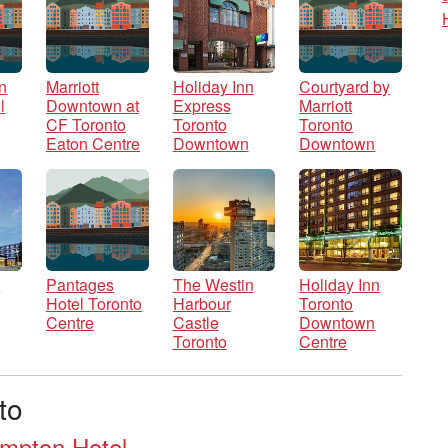
n
Marriott
Holiday Inn
Courtyard by
l
Downtown at
Express
Marriott
CF Toronto
Toronto
Toronto
Eaton Centre
Downtown
Downtown
c
Pantages
The Westin
Holiday Inn
Hotel Toronto
Harbour
Toronto
Centre
Castle
Downtown
Toronto
Centre
to
mpton Hotel