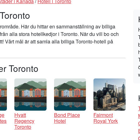
Städer i Kanada
/
Hotell i Toronto
 Toronto
ärområde. Här du hittar en sammanställning av billiga
från alla stora hotellkedjor i Toronto. När du vill bo och
ätt! Vårt mål är att samla alla billiga Toronto-hotell på
er Toronto
ge
Hyatt
Bond Place
Fairmont
tes
Regency
Hotel
Royal York
Toronto