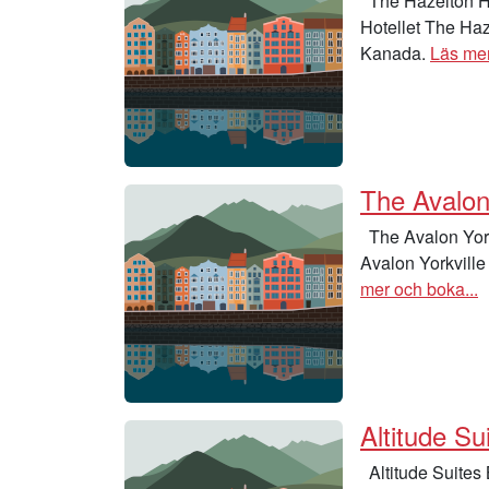
The Hazelton Ho
Hotellet The Haz
Kanada.
Läs mer
The Avalon 
The Avalon York
Avalon Yorkville
mer och boka...
Altitude Su
Altitude Suites