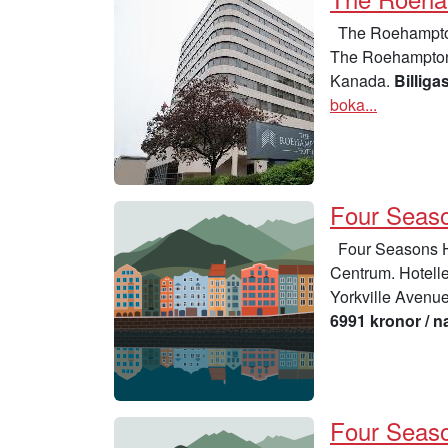
The Roehampton 
The Roehampton 
Kanada.
Billiga
boka...
Four Season
Four Seasons Ho
Centrum. Hotelle
Yorkville Avenue
6991 kronor / na
Four Seaso