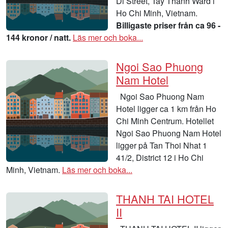
Di Street, Tay Thanh Ward i
Ho Chi Minh, Vietnam.
Billigaste priser från ca 96 -
144 kronor / natt.
Läs mer och boka...
Ngoi Sao Phuong
Nam Hotel
Ngoi Sao Phuong Nam
Hotel ligger ca 1 km från Ho
Chi Minh Centrum. Hotellet
Ngoi Sao Phuong Nam Hotel
ligger på Tan Thoi Nhat 1
41/2, District 12 i Ho Chi
Minh, Vietnam.
Läs mer och boka...
THANH TAI HOTEL
II