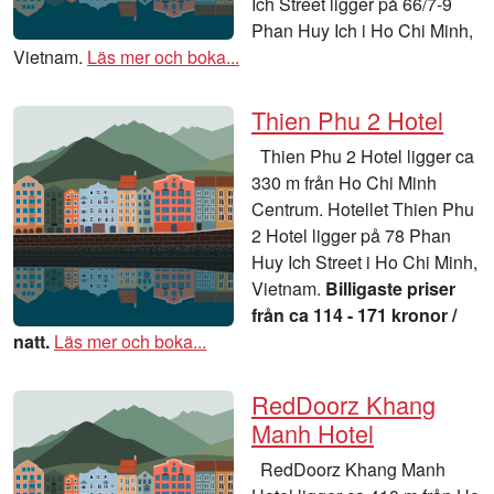
Ich Street ligger på 66/7-9
Phan Huy Ich i Ho Chi Minh,
Vietnam.
Läs mer och boka...
Thien Phu 2 Hotel
Thien Phu 2 Hotel ligger ca
330 m från Ho Chi Minh
Centrum. Hotellet Thien Phu
2 Hotel ligger på 78 Phan
Huy Ich Street i Ho Chi Minh,
Vietnam.
Billigaste priser
från ca 114 - 171 kronor /
natt.
Läs mer och boka...
RedDoorz Khang
Manh Hotel
RedDoorz Khang Manh