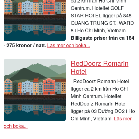
ca 2 km från Ho Chi Minh
Centrum. Hotellet GOLF
STAR HOTEL ligger på 848
QUANG TRUNG ST., WARD
8 i Ho Chi Minh, Vietnam.
Billigaste priser från ca 184
- 275 kronor / natt.
Läs mer och boka...
RedDoorz Romarin
Hotel
RedDoorz Romarin Hotel
ligger ca 2 km från Ho Chi
Minh Centrum. Hotellet
RedDoorz Romarin Hotel
ligger på 03 Đường DC2 i Ho
Chi Minh, Vietnam.
Läs mer
och boka...