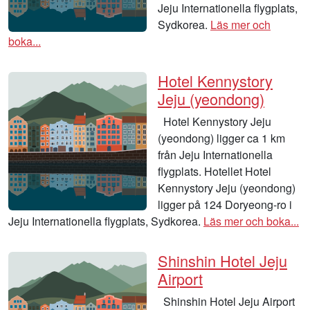
Jeju Internationella flygplats,
Sydkorea.
Läs mer och
boka...
Hotel Kennystory
Jeju (yeondong)
Hotel Kennystory Jeju
(yeondong) ligger ca 1 km
från Jeju Internationella
flygplats. Hotellet Hotel
Kennystory Jeju (yeondong)
ligger på 124 Doryeong-ro i
Jeju Internationella flygplats, Sydkorea.
Läs mer och boka...
Shinshin Hotel Jeju
Airport
Shinshin Hotel Jeju Airport