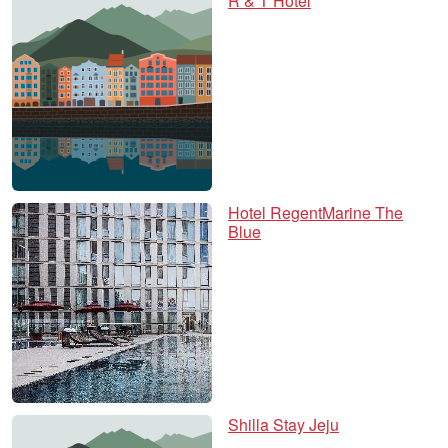
R & T Hotel
Hotel RegentMarine The
Blue
Shilla Stay Jeju