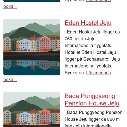
boka...
Eden Hostel Jeju
Eden Hostel Jeju ligger ca
760 m från Jeju
Internationella flygplats.
Hotellet Eden Hostel Jeju
ligger på Seohaeanro i Jeju
Internationella flygplats,
Sydkorea.
Läs mer och
boka...
Bada Punggyeong
Pension House Jeju
Bada Punggyeong Pension
House Jeju ligger ca 860 m
från Jeju Internationella