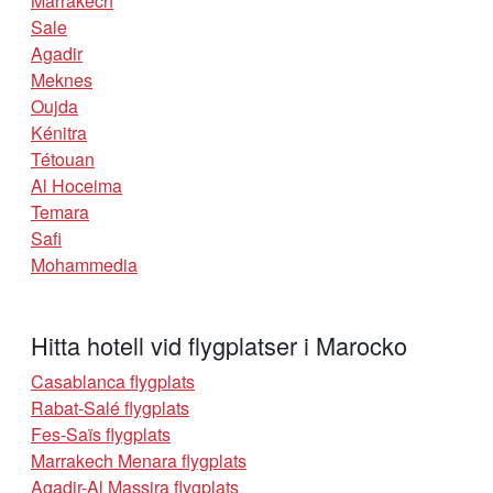
Marrakech
Sale
Agadir
Meknes
Oujda
Kénitra
Tétouan
Al Hoceima
Temara
Safi
Mohammedia
Hitta hotell vid flygplatser i Marocko
Casablanca flygplats
Rabat-Salé flygplats
Fes-Saïs flygplats
Marrakech Menara flygplats
Agadir-Al Massira flygplats