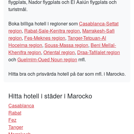
flygplats, Nador flygplats och El Aaiún flygplats och
turistmål.
Boka billiga hotell i regioner som
Casablanca-Settat
region
,
Rabat-Sale-Kenitra region
,
Marrakesh-Safi
region
,
Fes-Meknes region
,
Tanger-Tetouan-Al
Hoceima region
,
Souss-Massa region
,
Beni Mellal-
Khenifra region
,
Oriental region
,
Draa-Tafilalet region
och
Guelmim-Oued Noun region
mfl.
Hitta bra och prisvärda hotell på öar som mfl. i Marocko.
Hitta hotell i städer i Marocko
Casablanca
Rabat
Fez
Tanger