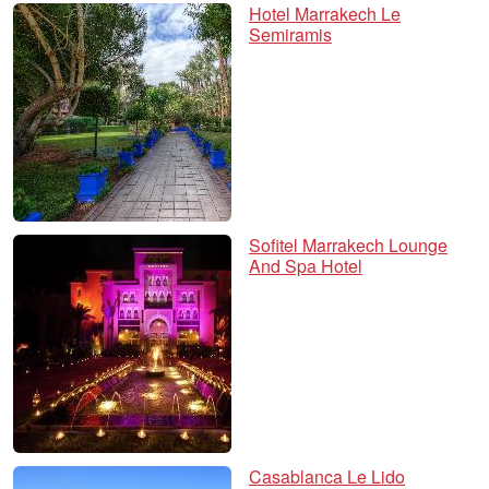
Hotel Marrakech Le
Semiramis
Sofitel Marrakech Lounge
And Spa Hotel
Casablanca Le Lido