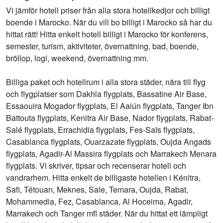
Vi jämför hotell priser från alla stora hotellkedjor och billigt
boende i Marocko. När du vill bo billigt i Marocko så har du
hittat rätt! Hitta enkelt hotell billigt i Marocko för konferens,
semester, turism, aktiviteter, övernattning, bad, boende,
bröllop, logi, weekend, övernattning mm.
Billiga paket och hotellrum i alla stora städer, nära till flyg
och flygplatser som Dakhla flygplats, Bassatine Air Base,
Essaouira Mogador flygplats, El Aaiún flygplats, Tanger Ibn
Battouta flygplats, Kenitra Air Base, Nador flygplats, Rabat-
Salé flygplats, Errachidia flygplats, Fes-Saïs flygplats,
Casablanca flygplats, Ouarzazate flygplats, Oujda Angads
flygplats, Agadir-Al Massira flygplats och Marrakech Menara
flygplats. Vi skriver, tipsar och recenserar hotell och
vandrarhem. Hitta enkelt de billigaste hotellen i Kénitra,
Safi, Tétouan, Meknes, Sale, Temara, Oujda, Rabat,
Mohammedia, Fez, Casablanca, Al Hoceima, Agadir,
Marrakech och Tanger mfl städer. När du hittat ett lämpligt