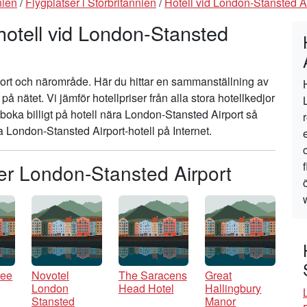
nien
/
Flygplatser i Storbritannien
/
Hotell vid London-Stansted A
hotell vid London-Stansted
port och närområde. Här du hittar en sammanställning av
på nätet. Vi jämför hotellpriser från alla stora hotellkedjor
 boka billigt på hotell nära London-Stansted Airport så
liga London-Stansted Airport-hotell på Internet.
ter London-Stansted Airport
ree
Novotel
The Saracens
Great
London
Head Hotel
Hallingbury
Stansted
Manor