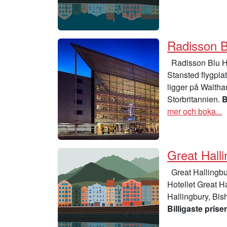
Radisson B
Radisson Blu Ho
Stansted flygpla
ligger på Waltha
Storbritannien.
B
mer och boka...
Great Hall
Great Hallingbu
Hotellet Great H
Hallingbury, Bish
Billigaste priser