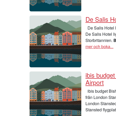
De Salis Ho
De Salis Hotel l
De Salis Hotel l
Storbritannien.
B
mer och boka...
ibis budge
Airport
ibis budget Bis
från London Stan
London Stansted 
Stansted flygplat