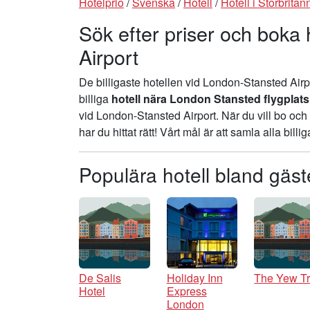
Hotelprio
/
Svenska
/
Hotell
/
Hotell i Storbritan
Sök efter priser och boka 
Airport
De billigaste hotellen vid London-Stansted Air
billiga
hotell nära London Stansted flygplats
vid London-Stansted Airport. När du vill bo och
har du hittat rätt! Vårt mål är att samla alla bil
Populära hotell bland gäs
De Salis
Holiday Inn
The Yew T
Hotel
Express
London