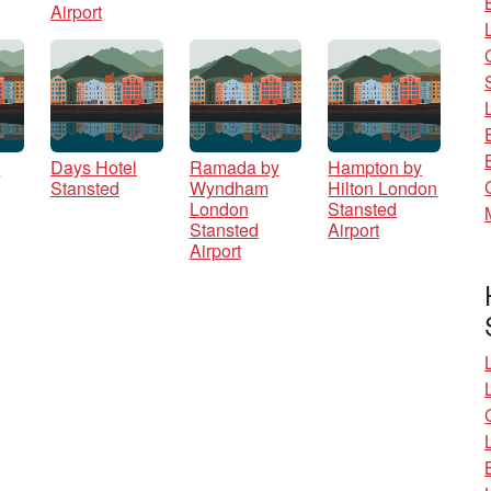
Airport
n
Days Hotel
Ramada by
Hampton by
Stansted
Wyndham
Hilton London
London
Stansted
Stansted
Airport
Airport