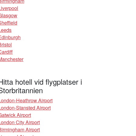
Birmingham
Liverpool
Glasgow
Sheffield
Leeds
Edinburgh
Bristol
Cardiff
Manchester
Hitta hotell vid flygplatser i
Storbritannien
London-Heathrow Airport
London-Stansted Airport
Gatwick Airport
London City Airport
Birmingham Airport