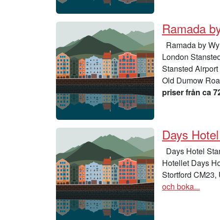
Ramada by
Ramada by Wynd
London Stansted
Stansted Airport
Old Dumow Road 
priser från ca 7
Days Hotel
Days Hotel Stan
Hotellet Days H
Stortford CM23, 
och boka...