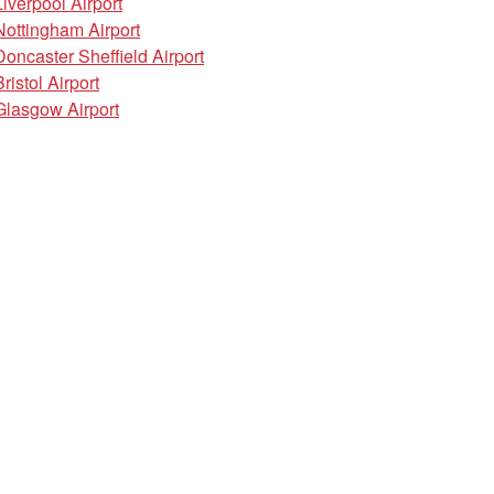
Liverpool Airport
Nottingham Airport
Doncaster Sheffield Airport
Bristol Airport
Glasgow Airport