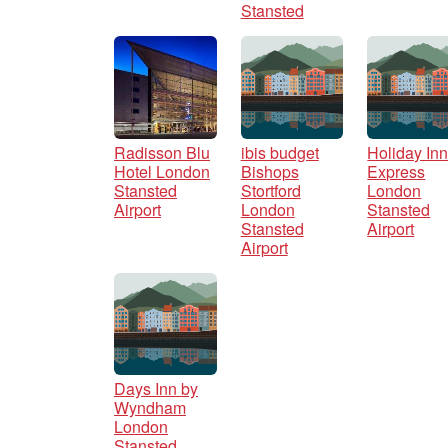
Stansted
Radisson Blu
ibis budget
Holiday In
Hotel London
Bishops
Express
Stansted
Stortford
London
Airport
London
Stansted
Stansted
Airport
Airport
Days Inn by
Wyndham
London
Stansted