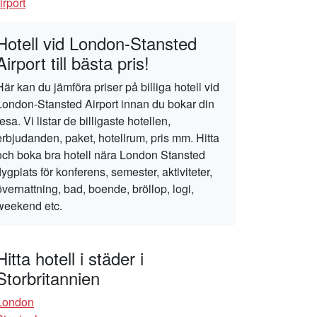
irport
Hotell vid London-Stansted
Airport till bästa pris!
Här kan du jämföra priser på billiga hotell vid
London-Stansted Airport innan du bokar din
resa. Vi listar de billigaste hotellen,
erbjudanden, paket, hotellrum, pris mm. Hitta
och boka bra hotell nära London Stansted
flygplats för konferens, semester, aktiviteter,
övernattning, bad, boende, bröllop, logi,
weekend etc.
Hitta hotell i städer i
Storbritannien
London