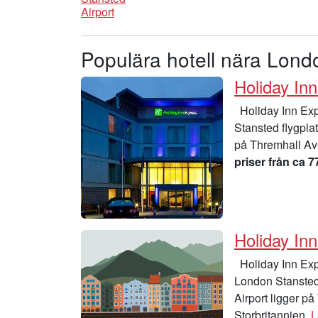
Airport
Populära hotell nära Lond
Holiday In
Holiday Inn Exp
Stansted flygpla
på Thremhall Ave
priser från ca 7
Holiday In
Holiday Inn Exp
London Stansted 
Airport ligger p
Storbritannien.
L