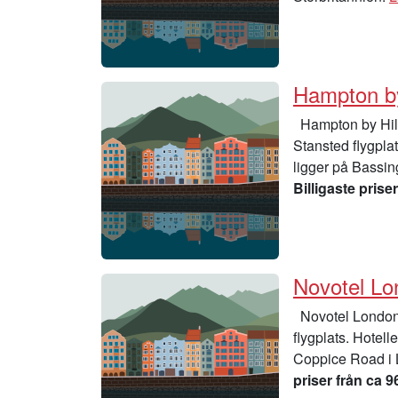
Hampton by
Hampton by Hilt
Stansted flygpla
ligger på Bassin
Billigaste priser
Novotel Lo
Novotel London 
flygplats. Hotel
Coppice Road i L
priser från ca 9