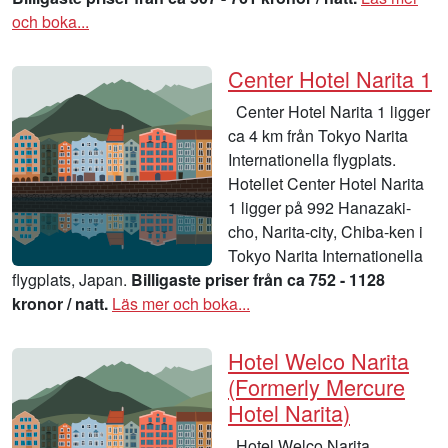
och boka...
Center Hotel Narita 1
Center Hotel Narita 1 ligger
ca 4 km från Tokyo Narita
Internationella flygplats.
Hotellet Center Hotel Narita
1 ligger på 992 Hanazaki-
cho, Narita-city, Chiba-ken i
Tokyo Narita Internationella
flygplats, Japan.
Billigaste priser från ca 752 - 1128
kronor / natt.
Läs mer och boka...
Hotel Welco Narita
(Formerly Mercure
Hotel Narita)
Hotel Welco Narita