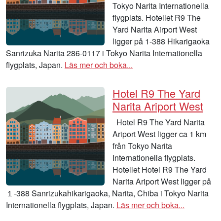
Tokyo Narita Internationella
flygplats. Hotellet R9 The
Yard Narita Airport West
ligger på 1-388 Hikarigaoka
Sanrizuka Narita 286-0117 i Tokyo Narita Internationella
flygplats, Japan.
Läs mer och boka...
Hotel R9 The Yard
Narita Ariport West
Hotel R9 The Yard Narita
Ariport West ligger ca 1 km
från Tokyo Narita
Internationella flygplats.
Hotellet Hotel R9 The Yard
Narita Ariport West ligger på
１-388 Sanrizukahikarigaoka, Narita, Chiba i Tokyo Narita
Internationella flygplats, Japan.
Läs mer och boka...