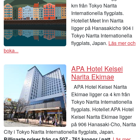
km från Tokyo Narita
Internationella flygplats.
Hotellet Meet Inn Narita
ligger på Hanasakicho 904 i
Tokyo Narita Internationella
flygplats, Japan.
Läs mer och
boka...
APA Hotel Keisei
Narita Ekimae
APA Hotel Keisei Narita
Ekimae ligger ca 4 km från
Tokyo Narita Internationella
flygplats. Hotellet APA Hotel
Keisei Narita Ekimae ligger
på 906 Hanasaki-Cho, Narita
City i Tokyo Narita Internationella flygplats, Japan.
Billigaste priser från ca 507 - 761 kronor / natt.
Läs mer