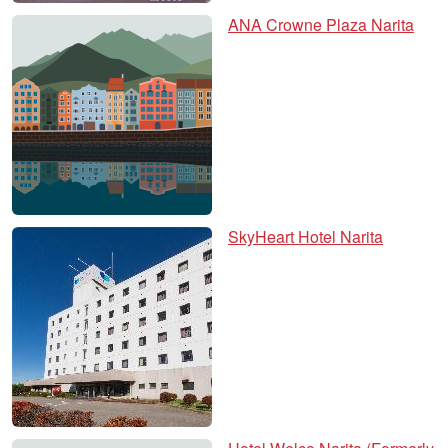
ANA Crowne Plaza Narita
SkyHeart Hotel Narita