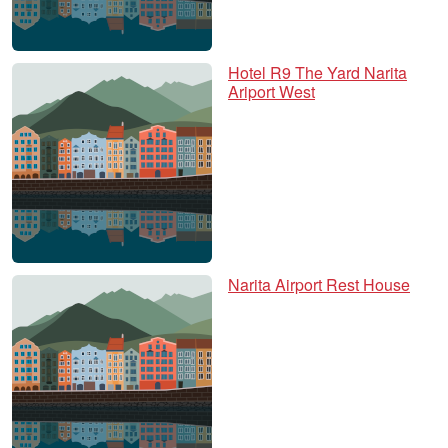
Hotel R9 The Yard Narita
Ariport West
Narita Airport Rest House