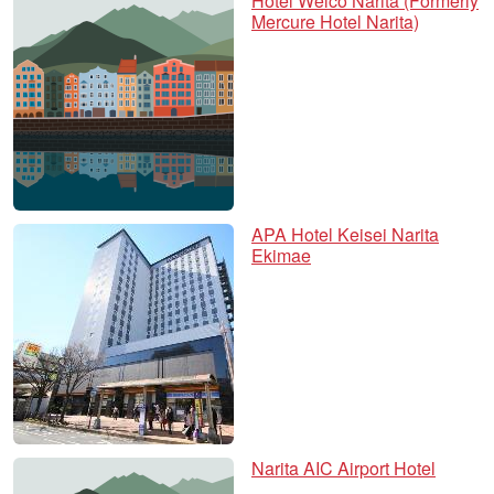
Hotel Welco Narita (Formerly
Mercure Hotel Narita)
APA Hotel Keisei Narita
Ekimae
Narita AIC Airport Hotel