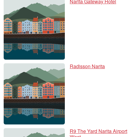
Narita Gateway Hotel
Radisson Narita
R9 The Yard Narita Airport
West