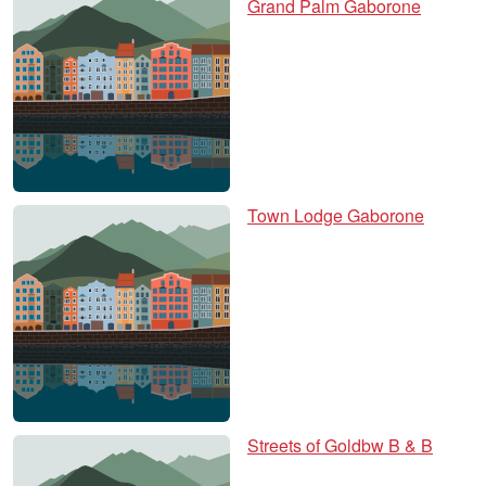
Grand Palm Gaborone
Town Lodge Gaborone
Streets of Goldbw B & B