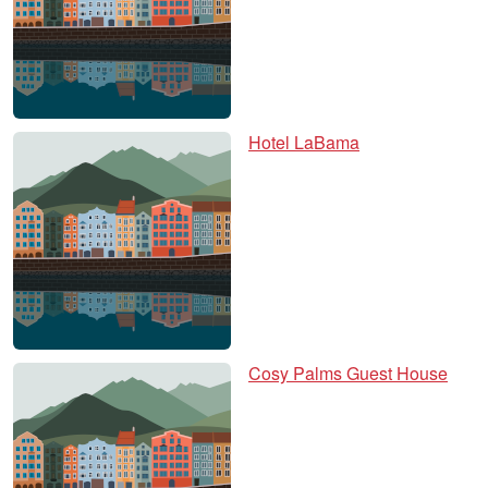
Hotel LaBama
Cosy Palms Guest House