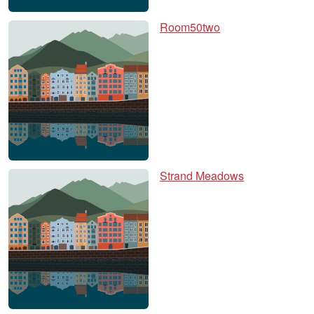
Room50two
Strand Meadows