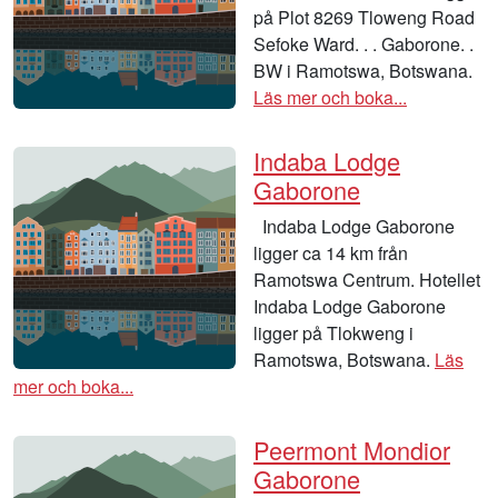
på Plot 8269 Tloweng Road
Sefoke Ward. . . Gaborone. .
BW i Ramotswa, Botswana.
Läs mer och boka...
Indaba Lodge
Gaborone
Indaba Lodge Gaborone
ligger ca 14 km från
Ramotswa Centrum. Hotellet
Indaba Lodge Gaborone
ligger på Tlokweng i
Ramotswa, Botswana.
Läs
mer och boka...
Peermont Mondior
Gaborone