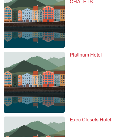
CHALETS
Platinum Hotel
Exec Closets Hotel