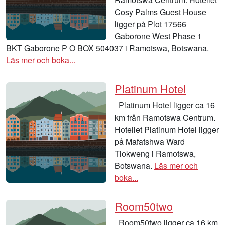
Cosy Palms Guest House
ligger på Plot 17566
Gaborone West Phase 1
BKT Gaborone P O BOX 504037 i Ramotswa, Botswana.
Läs mer och boka...
Platinum Hotel
Platinum Hotel ligger ca 16
km från Ramotswa Centrum.
Hotellet Platinum Hotel ligger
på Mafatshwa Ward
Tlokweng i Ramotswa,
Botswana.
Läs mer och
boka...
Room50two
Room50two ligger ca 16 km