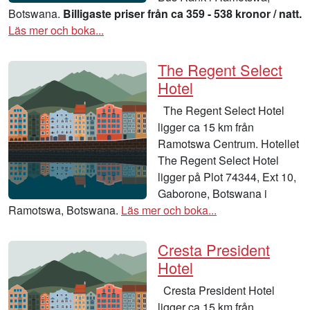
Botswana.
Billigaste priser från ca 359 - 538 kronor / natt.
Läs mer och boka...
The Regent Select
Hotel
The Regent Select Hotel
ligger ca 15 km från
Ramotswa Centrum. Hotellet
The Regent Select Hotel
ligger på Plot 74344, Ext 10,
Gaborone, Botswana i
Ramotswa, Botswana.
Läs mer och boka...
Cresta President
Hotel
Cresta President Hotel
ligger ca 15 km från