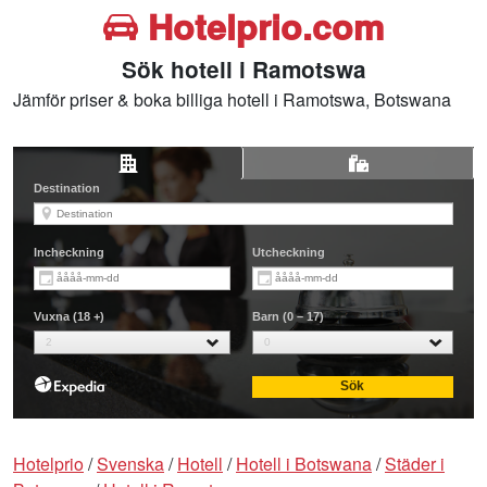
Hotelprio.com
Sök hotell i Ramotswa
Jämför priser & boka billiga hotell i Ramotswa, Botswana
Hotelprio
/
Svenska
/
Hotell
/
Hotell i Botswana
/
Städer i