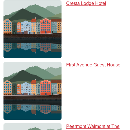
Cresta Lodge Hotel
First Avenue Guest House
Peermont Walmont at The