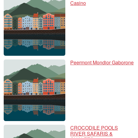
Casino
Peermont Mondior Gaborone
CROCODILE POOLS
RIVER SAFARIS &