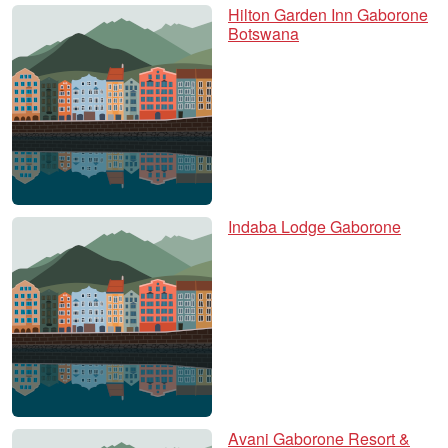
Hilton Garden Inn Gaborone
Botswana
Indaba Lodge Gaborone
Avani Gaborone Resort &