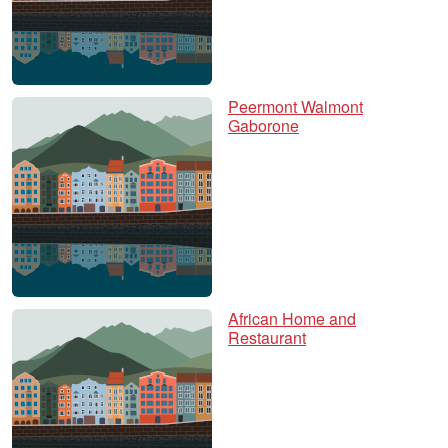
Peermont Walmont
Gaborone
African Home and
Restaurant