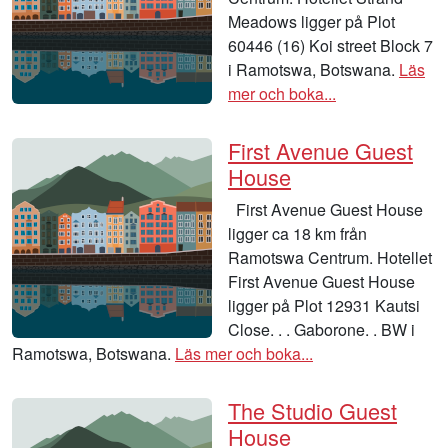
Meadows ligger på Plot
60446 (16) Koi street Block 7
i Ramotswa, Botswana.
Läs
mer och boka...
First Avenue Guest
House
First Avenue Guest House
ligger ca 18 km från
Ramotswa Centrum. Hotellet
First Avenue Guest House
ligger på Plot 12931 Kautsi
Close. . . Gaborone. . BW i
Ramotswa, Botswana.
Läs mer och boka...
The Studio Guest
House