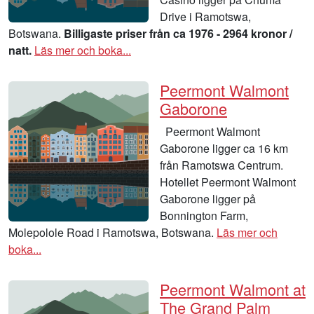
Drive i Ramotswa,
Botswana.
Billigaste priser från ca 1976 - 2964 kronor /
natt.
Läs mer och boka...
Peermont Walmont
Gaborone
Peermont Walmont
Gaborone ligger ca 16 km
från Ramotswa Centrum.
Hotellet Peermont Walmont
Gaborone ligger på
Bonnington Farm,
Molepolole Road i Ramotswa, Botswana.
Läs mer och
boka...
Peermont Walmont at
The Grand Palm