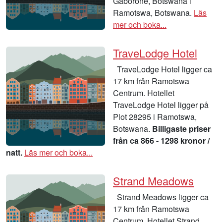
Gaborone, Botswana i
Ramotswa, Botswana.
Läs
mer och boka...
TraveLodge Hotel
TraveLodge Hotel ligger ca
17 km från Ramotswa
Centrum. Hotellet
TraveLodge Hotel ligger på
Plot 28295 i Ramotswa,
Botswana.
Billigaste priser
från ca 866 - 1298 kronor /
natt.
Läs mer och boka...
Strand Meadows
Strand Meadows ligger ca
17 km från Ramotswa
Centrum. Hotellet Strand