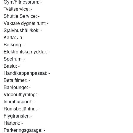
Gym/Fitnessrum: -
Tvättservice: -
Shuttle Service: -
Väktare dygnet runt: -
Självhushåll/kök: -
Karta: Ja
Balkong: -
Elektroniska nycklar: -
Spelrum: -
Bastu: -
Handikappanpassat: -
Betalfilmer: -
Bar/lounge: -
Videouthyrning: -
Inomhuspool: -
Rumsbetjäning: -
Flygtransfer: -
Hårtork: -
Parkeringsgarage: -