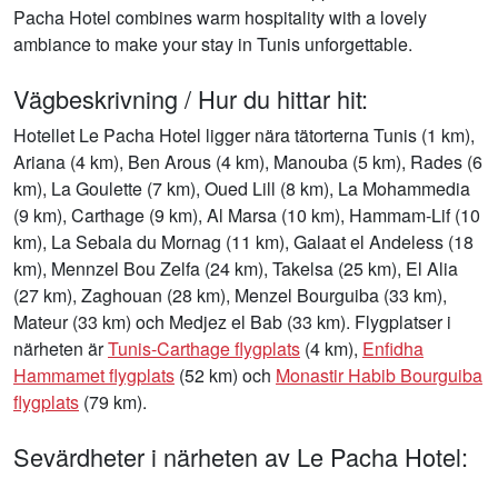
Pacha Hotel combines warm hospitality with a lovely
ambiance to make your stay in Tunis unforgettable.
Vägbeskrivning / Hur du hittar hit:
Hotellet Le Pacha Hotel ligger nära tätorterna Tunis (1 km),
Ariana (4 km), Ben Arous (4 km), Manouba (5 km), Rades (6
km), La Goulette (7 km), Oued Lill (8 km), La Mohammedia
(9 km), Carthage (9 km), Al Marsa (10 km), Hammam-Lif (10
km), La Sebala du Mornag (11 km), Galaat el Andeless (18
km), Mennzel Bou Zelfa (24 km), Takelsa (25 km), El Alia
(27 km), Zaghouan (28 km), Menzel Bourguiba (33 km),
Mateur (33 km) och Medjez el Bab (33 km). Flygplatser i
närheten är
Tunis-Carthage flygplats
(4 km),
Enfidha
Hammamet flygplats
(52 km) och
Monastir Habib Bourguiba
flygplats
(79 km).
Sevärdheter i närheten av Le Pacha Hotel: