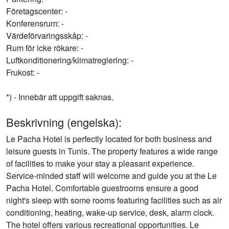
Företagscenter: -
Konferensrum: -
Värdeförvaringsskåp: -
Rum för icke rökare: -
Luftkonditionering/klimatreglering: -
Frukost: -
*) - Innebär att uppgift saknas.
Beskrivning (engelska):
Le Pacha Hotel is perfectly located for both business and
leisure guests in Tunis. The property features a wide range
of facilities to make your stay a pleasant experience.
Service-minded staff will welcome and guide you at the Le
Pacha Hotel. Comfortable guestrooms ensure a good
night's sleep with some rooms featuring facilities such as air
conditioning, heating, wake-up service, desk, alarm clock.
The hotel offers various recreational opportunities. Le