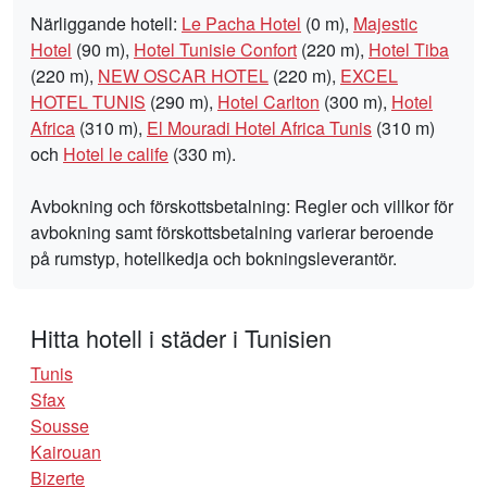
Närliggande hotell:
Le Pacha Hotel
(0 m),
Majestic
Hotel
(90 m),
Hotel Tunisie Confort
(220 m),
Hotel Tiba
(220 m),
NEW OSCAR HOTEL
(220 m),
EXCEL
HOTEL TUNIS
(290 m),
Hotel Carlton
(300 m),
Hotel
Africa
(310 m),
El Mouradi Hotel Africa Tunis
(310 m)
och
Hotel le calife
(330 m).
Avbokning och förskottsbetalning: Regler och villkor för
avbokning samt förskottsbetalning varierar beroende
på rumstyp, hotellkedja och bokningsleverantör.
Hitta hotell i städer i Tunisien
Tunis
Sfax
Sousse
Kairouan
Bizerte