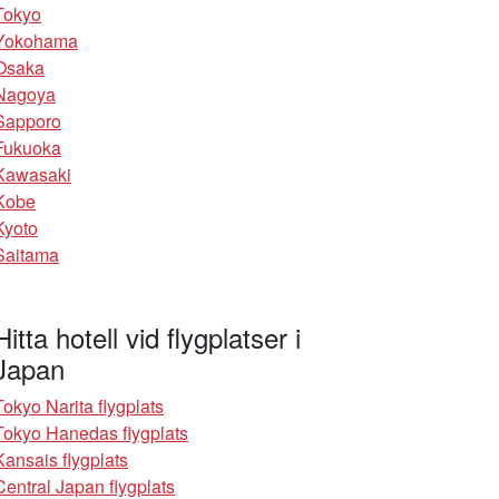
Tokyo
Yokohama
Osaka
Nagoya
Sapporo
Fukuoka
Kawasaki
Kobe
Kyoto
Saitama
Hitta hotell vid flygplatser i
Japan
Tokyo Narita flygplats
Tokyo Hanedas flygplats
Kansais flygplats
Central Japan flygplats