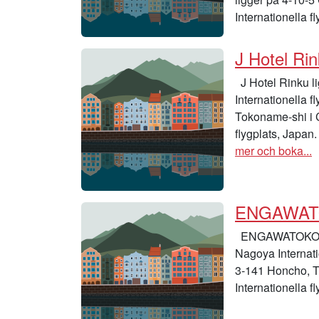
Internationella f
J Hotel Ri
J Hotel Rinku l
Internationella f
Tokoname-shi i 
flygplats, Japan
mer och boka...
ENGAWA
ENGAWATOKONAM
Nagoya Internat
3-141 Honcho, T
Internationella f