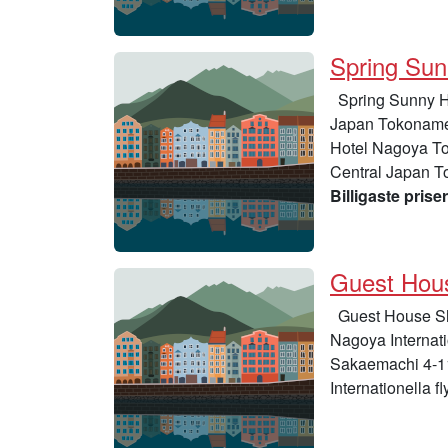
Spring Su
Spring Sunny H
Japan Tokoname N
Hotel Nagoya To
Central Japan To
Billigaste priser
Guest Hou
Guest House Sh
Nagoya Internati
Sakaemachi 4-1
Internationella f