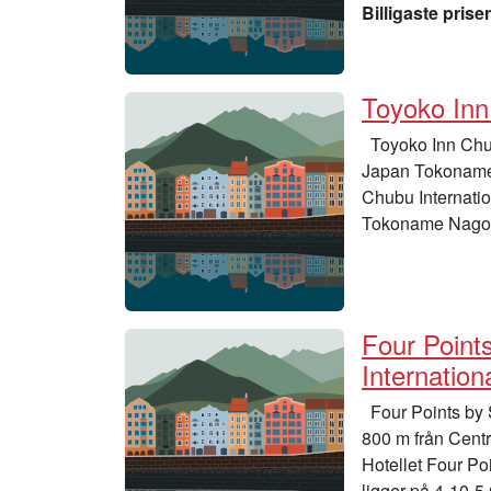
Billigaste priser
Toyoko Inn
Toyoko Inn Chub
Japan Tokoname N
Chubu Internatio
Tokoname Nagoya
Four Point
Internation
Four Points by 
800 m från Centr
Hotellet Four Po
ligger på 4-10-