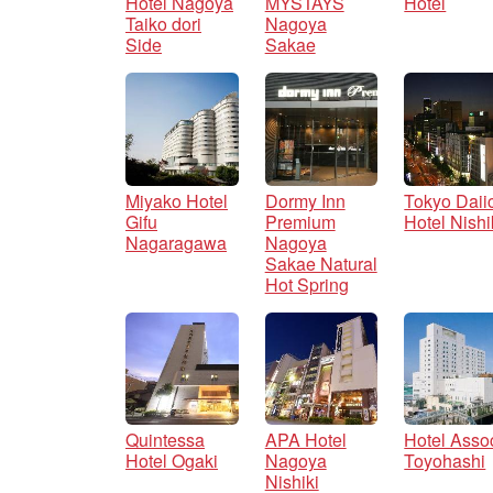
Hotel Nagoya
MYSTAYS
Hotel
Taiko dori
Nagoya
Side
Sakae
Miyako Hotel
Dormy Inn
Tokyo Daii
Gifu
Premium
Hotel Nishi
Nagaragawa
Nagoya
Sakae Natural
Hot Spring
Quintessa
APA Hotel
Hotel Asso
Hotel Ogaki
Nagoya
Toyohashi
Nishiki