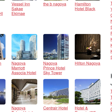
Vessel Inn
the b nagoya
Hamilton
Sakae
Hotel Black
HI
Ekimae
n
Nagoya
Nagoya
Hilton Nagoya
Marriott
Prince Hotel
Associa Hotel
Sky Tower
Nagoya
Centrair Hotel
Hotel &