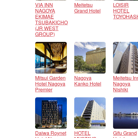
VIA INN
Meitetsu
LOISIR
NAGOYA
Grand Hotel
HOTEL
EKIMAE
TOYOHAS
TSUBAKICHO
(JR WEST
GROUP)
Mitsui Garden
Nagoya
Meitetsu In
Hotel Nagoya
Kanko Hotel
Nagoya
Premier
Nishiki
Daiwa Roynet
HOTEL
Gifu Grand