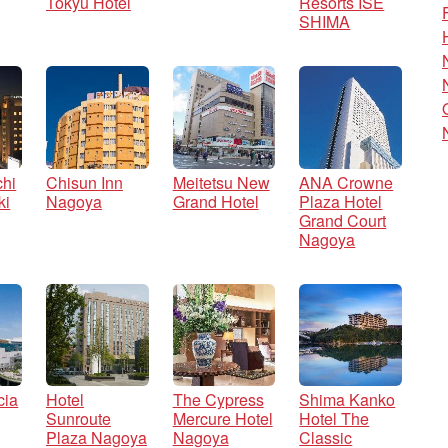
Tokyu Hotel
Resorts ISE
SHIMA
chi
Chisun Inn
Meitetsu New
ANA Crowne
ki
Nagoya
Grand Hotel
Plaza Hotel
Grand Court
Nagoya
cia
Hotel
The Cypress
Shima Kanko
Sunroute
Mercure Hotel
Hotel The
Plaza Nagoya
Nagoya
Classic