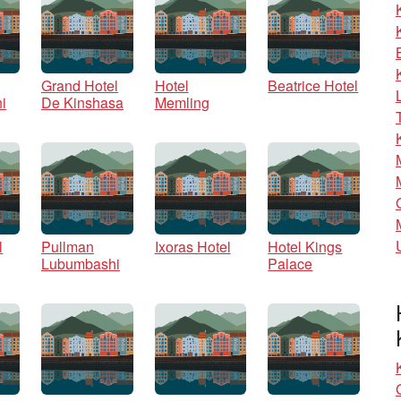
Grand Hotel
Hotel
Beatrice Hotel
i
De Kinshasa
Memling
l
Pullman
Ixoras Hotel
Hotel Kings
Lubumbashi
Palace