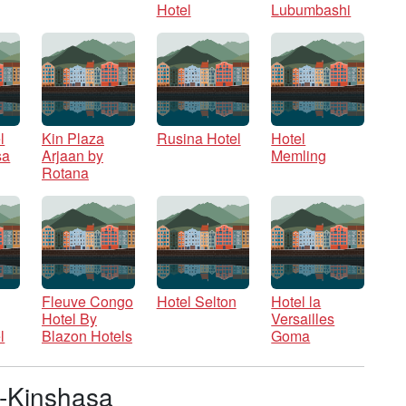
Hotel
Lubumbashi
l
Kin Plaza
Rusina Hotel
Hotel
sa
Arjaan by
Memling
Rotana
Fleuve Congo
Hotel Selton
Hotel la
Hotel By
Versailles
l
Blazon Hotels
Goma
go-Kinshasa