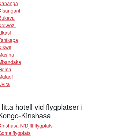
Kananga
Kisangani
Bukavu
Kolwezi
Likasi
Tshikapa
Kikwit
Masina
Mbandaka
Goma
Matadi
Uvira
Hitta hotell vid flygplatser i
Kongo-Kinshasa
Kinshasa-N'Djili flygplats
Goma flygplats