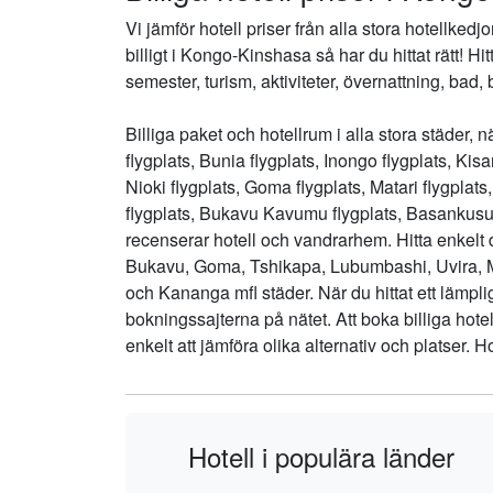
Vi jämför hotell priser från alla stora hotellked
billigt i Kongo-Kinshasa så har du hittat rätt! Hi
semester, turism, aktiviteter, övernattning, bad
Billiga paket och hotellrum i alla stora städer, n
flygplats, Bunia flygplats, Inongo flygplats, Ki
Nioki flygplats, Goma flygplats, Matari flygplats
flygplats, Bukavu Kavumu flygplats, Basankusu f
recenserar hotell och vandrarhem. Hitta enkelt de
Bukavu, Goma, Tshikapa, Lubumbashi, Uvira, 
och Kananga mfl städer. När du hittat ett lämplig
bokningssajterna på nätet. Att boka billiga hotell
enkelt att jämföra olika alternativ och platser. H
Hotell i populära länder