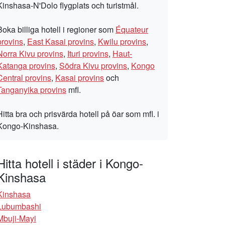
Kinshasa-N'Dolo flygplats och turistmål.
Boka billiga hotell i regioner som
Équateur
provins
,
East Kasai provins
,
Kwilu provins
,
Norra Kivu provins
,
Ituri provins
,
Haut-
Katanga provins
,
Södra Kivu provins
,
Kongo
Central provins
,
Kasai provins
och
Tanganyika provins
mfl.
Hitta bra och prisvärda hotell på öar som mfl. i
Kongo-Kinshasa.
Hitta hotell i städer i Kongo-
Kinshasa
Kinshasa
Lubumbashi
Mbuji-Mayi