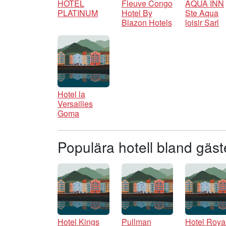
HOTEL
Fleuve Congo
AQUA INN
PLATINUM
Hotel By
Ste Aqua
Blazon Hotels
loisir Sarl
Hotel la
Versailles
Goma
Populära hotell bland gäs
Hotel Kings
Pullman
Hotel Roya