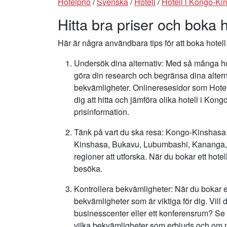
Hotelprio
/
Svenska
/
Hotell
/
Hotell i Kongo-Ki
Hitta bra priser och boka 
Här är några användbara tips för att boka hotel
Undersök dina alternativ: Med så många hote
göra din research och begränsa dina alter
bekvämligheter. Onlineresesidor som Hote
dig att hitta och jämföra olika hotell i K
prisinformation.
Tänk på vart du ska resa: Kongo-Kinshasa 
Kinshasa, Bukavu, Lubumbashi, Kananga, K
regioner att utforska. När du bokar ett hotel
besöka.
Kontrollera bekvämligheter: När du bokar e
bekvämligheter som är viktiga för dig. Vill 
businesscenter eller ett konferensrum? Se ti
vilka bekvämligheter som erbjuds och om nå