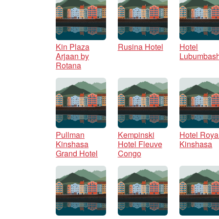
Kin Plaza
Rusina Hotel
Hotel
Arjaan by
Lubumbash
Rotana
Pullman
Kempinski
Hotel Roya
Kinshasa
Hotel Fleuve
Kinshasa
Grand Hotel
Congo