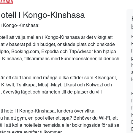
nshasa
hotell i Kongo-Kinshasa
l i Kongo-Kinshasa:
ll att välja mellan i Kongo-Kinshasa är det viktigt att
nativ baserat på din budget, önskade plats och önskade
lprio, Booking.com, Expedia och TripAdvisor kan hjälpa
ongo-Kinshasa, tillsammans med kundrecensioner, bilder och
är ett stort land med många olika städer som Kisangani,
ikwit, Tshikapa, Mbuji-Mayi, Likasi och Kolwezi och
l, överväg läget och närheten till de platser du vill
tt hotell i Kongo-Kinshasa, fundera över vilka
du ha ett gym, en pool eller ett spa? Behöver du Wi-Fi, ett
ll att kolla hotellets hemsida eller bokningssida för att se
gra extra avgifter tillkommer.