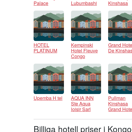
Palace
Lubumbashi
Kinshasa
HOTEL
Kempinski
Grand Hote
PLATINUM
Hotel Fleuve
De Kinsha
Congo
Upemba H tel
AQUA INN
Pullman
Ste Aqua
Kinshasa
loisir Sarl
Grand Hote
Billiga hotell priser i Kon