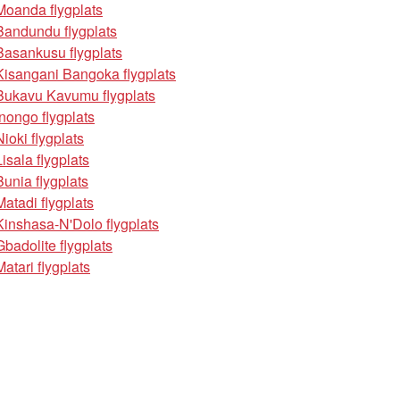
Moanda flygplats
Bandundu flygplats
Basankusu flygplats
Kisangani Bangoka flygplats
Bukavu Kavumu flygplats
Inongo flygplats
Nioki flygplats
Lisala flygplats
Bunia flygplats
Matadi flygplats
Kinshasa-N'Dolo flygplats
Gbadolite flygplats
Matari flygplats