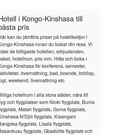
Hotell i Kongo-Kinshasa till
bästa pris
Här kan du jämföra priser på hotellkedjor i
Kongo-Kinshasa innan du bokar din resa. Vi
listar de billigaste hotellen, erbjudanden,
paket, hotellrum, pris mm. Hitta och boka i
Kongo-Kinshasa för konferens, semester,
aktiviteter, övernattning, bad, boende, bröllop,
logi, weekend, övernattning etc.
Billiga hotellrum i alla stora städer, nära till
flyg och flygplatser som Nioki flygplats, Bunia
flygplats, Matari flygplats, Goma flygplats,
Kinshasa-N'Djili flygplats, Kisangani
Bangoka flygplats, Lisala flygplats,
Basankusu flygplats, Gbadolite flygplats och