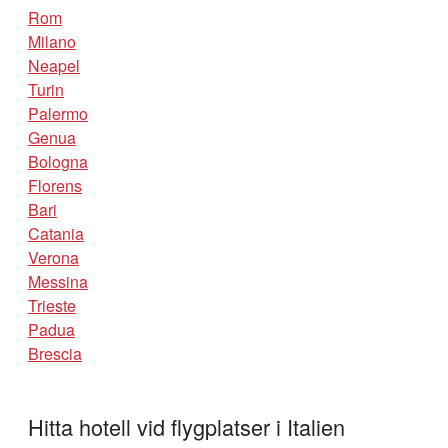
Rom
Milano
Neapel
Turin
Palermo
Genua
Bologna
Florens
Bari
Catania
Verona
Messina
Trieste
Padua
Brescia
Hitta hotell vid flygplatser i Italien