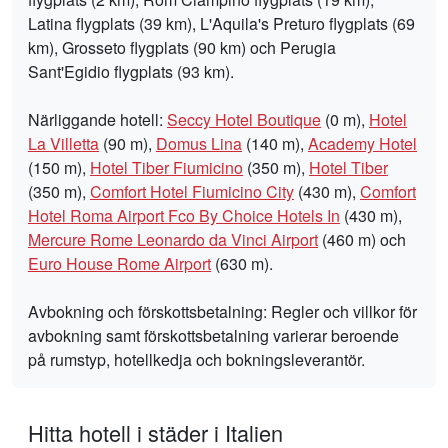
Latina flygplats (39 km), L'Aquila's Preturo flygplats (69
km), Grosseto flygplats (90 km) och Perugia
Sant'Egidio flygplats (93 km).
Närliggande hotell:
Seccy Hotel Boutique
(0 m),
Hotel
La Villetta
(90 m),
Domus Lina
(140 m),
Academy Hotel
(150 m),
Hotel Tiber Fiumicino
(350 m),
Hotel Tiber
(350 m),
Comfort Hotel Fiumicino City
(430 m),
Comfort
Hotel Roma Airport Fco By Choice Hotels In
(430 m),
Mercure Rome Leonardo da Vinci Airport
(460 m) och
Euro House Rome Airport
(630 m).
Avbokning och förskottsbetalning: Regler och villkor för
avbokning samt förskottsbetalning varierar beroende
på rumstyp, hotellkedja och bokningsleverantör.
Hitta hotell i städer i Italien