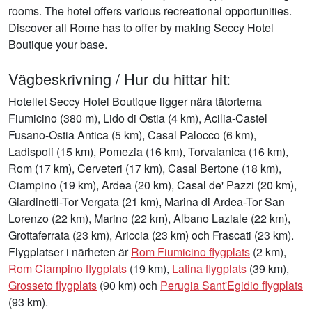
rooms. The hotel offers various recreational opportunities.
Discover all Rome has to offer by making Seccy Hotel
Boutique your base.
Vägbeskrivning / Hur du hittar hit:
Hotellet Seccy Hotel Boutique ligger nära tätorterna
Fiumicino (380 m), Lido di Ostia (4 km), Acilia-Castel
Fusano-Ostia Antica (5 km), Casal Palocco (6 km),
Ladispoli (15 km), Pomezia (16 km), Torvaianica (16 km),
Rom (17 km), Cerveteri (17 km), Casal Bertone (18 km),
Ciampino (19 km), Ardea (20 km), Casal de' Pazzi (20 km),
Giardinetti-Tor Vergata (21 km), Marina di Ardea-Tor San
Lorenzo (22 km), Marino (22 km), Albano Laziale (22 km),
Grottaferrata (23 km), Ariccia (23 km) och Frascati (23 km).
Flygplatser i närheten är
Rom Fiumicino flygplats
(2 km),
Rom Ciampino flygplats
(19 km),
Latina flygplats
(39 km),
Grosseto flygplats
(90 km) och
Perugia Sant'Egidio flygplats
(93 km).