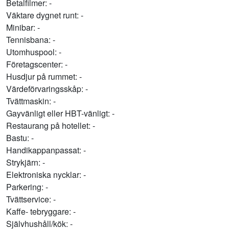
Betalfilmer: -
Väktare dygnet runt: -
Minibar: -
Tennisbana: -
Utomhuspool: -
Företagscenter: -
Husdjur på rummet: -
Värdeförvaringsskåp: -
Tvättmaskin: -
Gayvänligt eller HBT-vänligt: -
Restaurang på hotellet: -
Bastu: -
Handikappanpassat: -
Strykjärn: -
Elektroniska nycklar: -
Parkering: -
Tvättservice: -
Kaffe- tebryggare: -
Självhushåll/kök: -