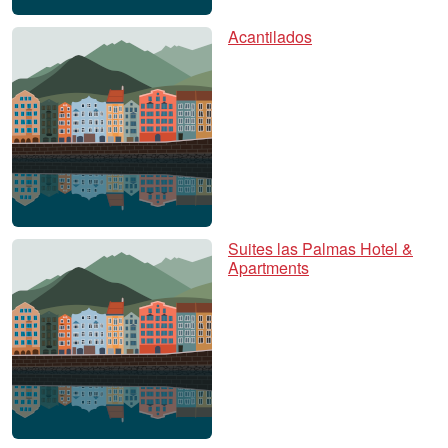
Acantilados
Suites las Palmas Hotel &
Apartments