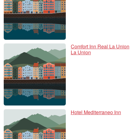
Comfort Inn Real La Union
La Union
Hotel Mediterraneo Inn