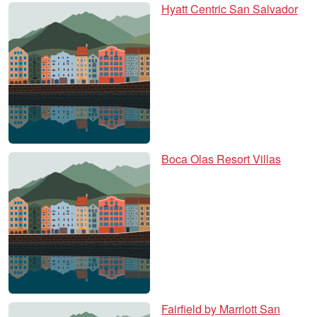
Hyatt Centric San Salvador
Boca Olas Resort Villas
Fairfield by Marriott San