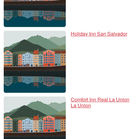
Holiday Inn San Salvador
Comfort Inn Real La Union
La Union