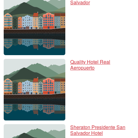
Salvador
Quality Hotel Real
Aeropuerto
Sheraton Presidente San
Salvador Hotel