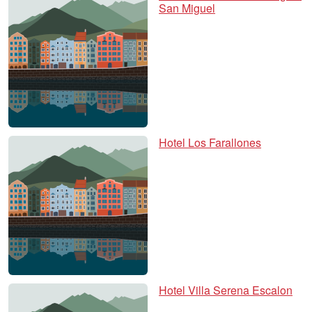
San Miguel
Hotel Los Farallones
Hotel Villa Serena Escalon