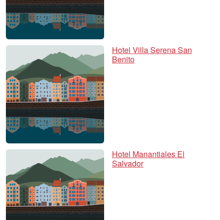
Hotel Villa Serena San
Benito
Hotel Manantiales El
Salvador