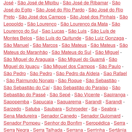
José
-
São José de Mipibu
-
São José de Ribamar
-
São
José do Egito
-
São José do Rio Pardo
-
São José do Rio
Preto
-
São José dos Campos
-
São José dos Pinhais
-
São
Leopoldo
-
São Lourenço
-
São Lourenço da Mata
-
São
Lourenço do Sul
-
Sao Lucas
-
São Luis
-
São Luís de
Montes Belos
-
São Luís do Quitunde
-
São Luiz Gonzaga
-
São Manuel
-
São Marcos
-
São Mateus
-
São Mateus
-
São
Mateus do Maranhão
-
São Mateus do Sul
-
São Miguel
-
São Miguel do Araguaia
-
São Miguel do Guamá
-
São
Miguel do Iguaçu
-
São Miguel dos Campos
-
São Paulo
-
São Pedro
-
São Pedro
-
São Pedro da Aldeia
-
Sao Rafael
-
São Raimundo Nonato
-
São Roque
-
São Sebastião
-
São Sebastião do Caí
-
São Sebastião do Paraíso
-
São
Sebastião do Passé
-
São Sepé
-
São Vicente
-
Sapiranga
-
Sapopemba
-
Sapucaia
-
Saquarema
-
Sarandi
-
Sarandi
-
Sarzedo
-
Satuba
-
Saubara
-
Schroeder
-
Se
-
Seabra
-
Sena Madureira
-
Senador Canedo
-
Senador Guiomard
-
Senador Pompeu
-
Senhor do Bonfim
-
Seropédica
-
Serra
-
Serra Negra
-
Serra Talhada
-
Serrana
-
Serrinha
-
Sertânia