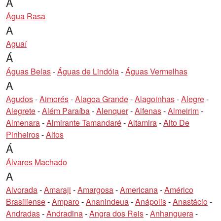
Á
Água Rasa
A
Aguaí
Á
Águas Belas
-
Águas de Lindóia
-
Águas Vermelhas
A
Agudos
-
Aimorés
-
Alagoa Grande
-
Alagoinhas
-
Alegre
-
Alegrete
-
Além Paraíba
-
Alenquer
-
Alfenas
-
Almeirim
-
Almenara
-
Almirante Tamandaré
-
Altamira
-
Alto De
Pinheiros
-
Altos
Á
Álvares Machado
A
Alvorada
-
Amaraji
-
Amargosa
-
Americana
-
Américo
Brasiliense
-
Amparo
-
Ananindeua
-
Anápolis
-
Anastácio
-
Andradas
-
Andradina
-
Angra dos Reis
-
Anhanguera
-