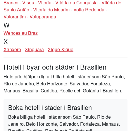
Branco
-
Viseu
-
Vitória
-
Vitória da Conquista
-
Vitória de
Santo Antão
-
Vitória do Mearim
-
Volta Redonda
-
Votorantim
-
Votuporanga
W
Wenceslau Braz
X
Xanxerê
-
Xinguara
-
Xique Xique
Hotell i byar och städer i Brasilien
Hotelprio hjälper dig att hitta hotell i städer som São Paulo,
Rio de Janeiro, Belo Horizonte, Salvador, Fortaleza,
Manaus, Brasília, Curitiba, Recife och Goiânia i Brasilien.
Boka hotell i städer i Brasilien
Boka billiga hotell i städer som São Paulo, Rio de
Janeiro, Belo Horizonte, Salvador, Fortaleza, Manaus,
Brasília, Curitiba, Recife och Goiânia mfl.