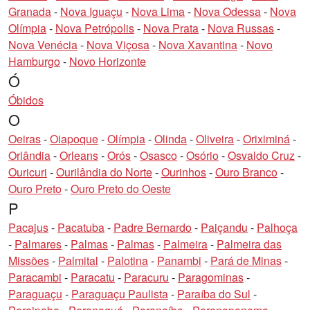
Granada
-
Nova Iguaçu
-
Nova Lima
-
Nova Odessa
-
Nova
Olímpia
-
Nova Petrópolis
-
Nova Prata
-
Nova Russas
-
Nova Venécia
-
Nova Viçosa
-
Nova Xavantina
-
Novo
Hamburgo
-
Novo Horizonte
Ó
Óbidos
O
Oeiras
-
Oiapoque
-
Olímpia
-
Olinda
-
Oliveira
-
Oriximiná
-
Orlândia
-
Orleans
-
Orós
-
Osasco
-
Osório
-
Osvaldo Cruz
-
Ouricuri
-
Ourilândia do Norte
-
Ourinhos
-
Ouro Branco
-
Ouro Preto
-
Ouro Preto do Oeste
P
Pacajus
-
Pacatuba
-
Padre Bernardo
-
Paiçandu
-
Palhoça
-
Palmares
-
Palmas
-
Palmas
-
Palmeira
-
Palmeira das
Missões
-
Palmital
-
Palotina
-
Panambi
-
Pará de Minas
-
Paracambi
-
Paracatu
-
Paracuru
-
Paragominas
-
Paraguaçu
-
Paraguaçu Paulista
-
Paraíba do Sul
-