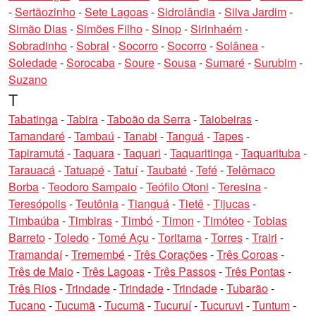
-
Sertãozinho
-
Sete Lagoas
-
Sidrolândia
-
Silva Jardim
-
Simão Dias
-
Simões Filho
-
Sinop
-
Sirinhaém
-
Sobradinho
-
Sobral
-
Socorro
-
Socorro
-
Solânea
-
Soledade
-
Sorocaba
-
Soure
-
Sousa
-
Sumaré
-
Surubim
-
Suzano
T
Tabatinga
-
Tabira
-
Taboão da Serra
-
Taiobeiras
-
Tamandaré
-
Tambaú
-
Tanabi
-
Tanguá
-
Tapes
-
Tapiramutá
-
Taquara
-
Taquari
-
Taquaritinga
-
Taquarituba
-
Tarauacá
-
Tatuapé
-
Tatuí
-
Taubaté
-
Tefé
-
Telêmaco
Borba
-
Teodoro Sampaio
-
Teófilo Otoni
-
Teresina
-
Teresópolis
-
Teutônia
-
Tianguá
-
Tietê
-
Tijucas
-
Timbaúba
-
Timbiras
-
Timbó
-
Timon
-
Timóteo
-
Tobias
Barreto
-
Toledo
-
Tomé Açu
-
Toritama
-
Torres
-
Trairi
-
Tramandaí
-
Tremembé
-
Três Corações
-
Três Coroas
-
Três de Maio
-
Três Lagoas
-
Três Passos
-
Três Pontas
-
Três Rios
-
Trindade
-
Trindade
-
Trindade
-
Tubarão
-
Tucano
-
Tucumã
-
Tucumã
-
Tucuruí
-
Tucuruvi
-
Tuntum
-