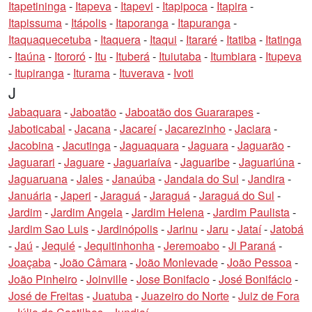
Itapetininga
-
Itapeva
-
Itapevi
-
Itapipoca
-
Itapira
-
Itapissuma
-
Itápolis
-
Itaporanga
-
Itapuranga
-
Itaquaquecetuba
-
Itaquera
-
Itaqui
-
Itararé
-
Itatiba
-
Itatinga
-
Itaúna
-
Itororó
-
Itu
-
Ituberá
-
Ituiutaba
-
Itumbiara
-
Itupeva
-
Itupiranga
-
Iturama
-
Ituverava
-
Ivoti
J
Jabaquara
-
Jaboatão
-
Jaboatão dos Guararapes
-
Jaboticabal
-
Jacana
-
Jacareí
-
Jacarezinho
-
Jaciara
-
Jacobina
-
Jacutinga
-
Jaguaquara
-
Jaguara
-
Jaguarão
-
Jaguarari
-
Jaguare
-
Jaguariaíva
-
Jaguaribe
-
Jaguariúna
-
Jaguaruana
-
Jales
-
Janaúba
-
Jandaia do Sul
-
Jandira
-
Januária
-
Japeri
-
Jaraguá
-
Jaraguá
-
Jaraguá do Sul
-
Jardim
-
Jardim Angela
-
Jardim Helena
-
Jardim Paulista
-
Jardim Sao Luis
-
Jardinópolis
-
Jarinu
-
Jaru
-
Jataí
-
Jatobá
-
Jaú
-
Jequié
-
Jequitinhonha
-
Jeremoabo
-
Ji Paraná
-
Joaçaba
-
João Câmara
-
João Monlevade
-
João Pessoa
-
João Pinheiro
-
Joinville
-
Jose Bonifacio
-
José Bonifácio
-
José de Freitas
-
Juatuba
-
Juazeiro do Norte
-
Juiz de Fora