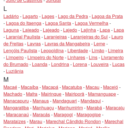
-
Júlio de Castilhos
-
Jundiaí
L
Ladário
-
Lagarto
-
Lages
-
Lago da Pedra
-
Lagoa da Prata
-
Lagoa do Itaenga
-
Lagoa Santa
-
Lagoa Vermelha
-
Laguna
-
Lajeado
-
Lajeado
-
Lajedo
-
Lajinha
-
Lapa
-
Lapa
-
Laranjal Paulista
-
Laranjeiras
-
Laranjeiras do Sul
-
Lauro
de Freitas
-
Lavras
-
Lavras da Mangabeira
-
Leme
-
Lençóis Paulista
-
Leopoldina
-
Liberdade
-
Limão
-
Limeira
-
Limoeiro
-
Limoeiro do Norte
-
Linhares
-
Lins
-
Livramento
do Brumado
-
Loanda
-
Londrina
-
Lorena
-
Louveira
-
Lucas
-
Luziânia
M
Macaé
-
Macaíba
-
Macapá
-
Macatuba
-
Macau
-
Maceió
-
Machado
-
Mafra
-
Mairinque
-
Mairiporã
-
Mamanguape
-
Manacapuru
-
Manaus
-
Mandaguari
-
Mandaqui
-
Mangaratiba
-
Manhuaçu
-
Manhumirim
-
Marabá
-
Maracaju
-
Maracanaú
-
Maracás
-
Maragogi
-
Maragogipe
-
Marataizes
-
Marau
-
Marechal Cândido Rondon
-
Marechal