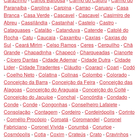
Carazinho
-
Carlos Barbosa
-
Carmo do Cajuru
-
Carmo do
Paranaíba
-
Carolina
-
Carpina
-
Carrao
-
Caruaru
-
Casa
Branca
-
Casa Verde
-
Cascavel
-
Cascavel
-
Casimiro de
Abreu
-
Cassilândia
-
Castanhal
-
Castelo
-
Castro
-
Cataguases
-
Catalão
-
Catanduva
-
Catende
-
Catolé do
Rocha
-
Catu
-
Caucaia
-
Caxambu
-
Caxias
-
Caxias do
Sul
-
Ceará Mirim
-
Celso Ramos
-
Ceres
-
Cerquilho
-
Chã
Grande
-
Chapadinha
-
Chapecó
-
Charqueadas
-
Cianorte
-
Cícero Dantas
-
Cidade Ademar
-
Cidade Dutra
-
Cidade
Lider
-
Cidade Tiradentes
-
Cláudio
-
Coaraci
-
Coari
-
Codó
-
Coelho Neto
-
Colatina
-
Colinas
-
Colombo
-
Colorado
-
Conceição da Barra
-
Conceição da Feira
-
Conceição das
Alagoas
-
Conceição do Araguaia
-
Conceição do Coité
-
Conceição do Jacuípe
-
Conchal
-
Concórdia
-
Condado
-
Conde
-
Conde
-
Congonhas
-
Conselheiro Lafaiete
-
Consolação
-
Contagem
-
Cordeiro
-
Cordeirópolis
-
Corinto
-
Cornélio Procópio
-
Coroatá
-
Coromandel
-
Coronel
Fabriciano
-
Coronel Vivida
-
Corumbá
-
Coruripe
-
Cosmópolis
-
Cotia
-
Coxim
-
Crateús
-
Crato
-
Cravinhos
-