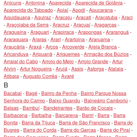
Anicuns
-
Antonina
-
Aparecida
-
Aparecida de Goiânia
-
Aparecida do Taboado
-
Apiaí
-
Apodi
-
Apucarana
-
Aquidauana
-
Aquiraz
-
Aracaju
-
Aracati
-
Araçatuba
-
Araci
-
Araçoiaba da Serra
-
Aracruz
-
Araçuaí
-
Aragarças
-
Araguaína
-
Araguari
-
Arapiraca
-
Arapongas
-
Araranguá
-
Araraquara
-
Araras
-
Arari
-
Araripina
-
Araruama
-
Araucária
-
Araxá
-
Arcos
-
Arcoverde
-
Areia Branca
-
Aricanduva
-
Aripuanã
-
Ariquemes
-
Armação dos Búzios
-
Arraial do Cabo
-
Arroio do Meio
-
Arroio Grande
-
Artur
Alvim
-
Artur Nogueira
-
Arujá
-
Assis
-
Astorga
-
Atalaia
-
Atibaia
-
Augusto Corrêa
-
Avaré
B
Bacabal
-
Bagé
-
Bairro da Penha
-
Bairro Parque Nossa
Senhora do Carmo
-
Baixo Guandu
-
Balneário Camboriú
-
Balsas
-
Bambuí
-
Bandeirantes
-
Barão de Cocais
-
Barbacena
-
Barbalha
-
Barcarena
-
Bariri
-
Barra
-
Barra
Bonita
-
Barra da Tijuca
-
Barra de São Francisco
-
Barra do
Bugres
-
Barra do Corda
-
Barra do Garças
-
Barra do Piraí
-