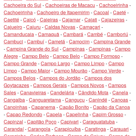
Cachoeira do Sul
-
Cachoeiras de Macacu
-
Cachoeirinha
-
Cachoeirinha
-
Cachoeiro de Itapemirim
-
Cacoal
-
Caeté
-
Caetité
-
Caicó
-
Caieiras
-
Cajamar
-
Cajati
-
Cajazeiras
-
Cajueiro
-
Cajuru
-
Caldas Novas
-
Camaçari
-
Camanducaia
-
Camaquã
-
Cambará
-
Cambé
-
Camboriú
-
Cambuci
-
Cambuí
-
Cametá
-
Camocim
-
Campina Grande
-
Campina Grande do Sul
-
Campinas
-
Campinas
-
Campo
Alegre
-
Campo Belo
-
Campo Belo
-
Campo Formoso
-
Campo Grande
-
Campo Largo
-
Campo Limpo
-
Campo
Limpo
-
Campo Maior
-
Campo Mourão
-
Campo Verde
-
Campos Belos
-
Campos do Jordão
-
Campos dos
Goytacazes
-
Campos Gerais
-
Campos Novos
-
Campos
Sales
-
Canavieiras
-
Candelária
-
Cândido Mota
-
Canela
-
Cangaiba
-
Canguaretama
-
Canguçu
-
Canindé
-
Canoas
-
Canoinhas
-
Capanema
-
Capâo Bonito
-
Capão da Canoa
-
Capao Redondo
-
Capela
-
Capelinha
-
Capim Grosso
-
Capinzal
-
Capitão Poço
-
Capivari
-
Caraguatatuba
-
Carandaí
-
Carangola
-
Carapicuíba
-
Caratinga
-
Carauari
-