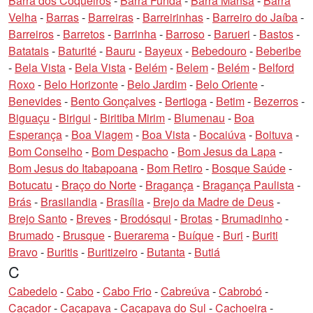
Barra dos Coqueiros
-
Barra Funda
-
Barra Mansa
-
Barra
Velha
-
Barras
-
Barreiras
-
Barreirinhas
-
Barreiro do Jaíba
-
Barreiros
-
Barretos
-
Barrinha
-
Barroso
-
Barueri
-
Bastos
-
Batatais
-
Baturité
-
Bauru
-
Bayeux
-
Bebedouro
-
Beberibe
-
Bela Vista
-
Bela Vista
-
Belém
-
Belem
-
Belém
-
Belford
Roxo
-
Belo Horizonte
-
Belo Jardim
-
Belo Oriente
-
Benevides
-
Bento Gonçalves
-
Bertioga
-
Betim
-
Bezerros
-
Biguaçu
-
Birigui
-
Biritiba Mirim
-
Blumenau
-
Boa
Esperança
-
Boa Viagem
-
Boa Vista
-
Bocaiúva
-
Boituva
-
Bom Conselho
-
Bom Despacho
-
Bom Jesus da Lapa
-
Bom Jesus do Itabapoana
-
Bom Retiro
-
Bosque Saúde
-
Botucatu
-
Braço do Norte
-
Bragança
-
Bragança Paulista
-
Brás
-
Brasilandia
-
Brasília
-
Brejo da Madre de Deus
-
Brejo Santo
-
Breves
-
Brodósqui
-
Brotas
-
Brumadinho
-
Brumado
-
Brusque
-
Buerarema
-
Buíque
-
Buri
-
Buriti
Bravo
-
Buritis
-
Buritizeiro
-
Butanta
-
Butiá
C
Cabedelo
-
Cabo
-
Cabo Frio
-
Cabreúva
-
Cabrobó
-
Caçador
-
Caçapava
-
Caçapava do Sul
-
Cachoeira
-