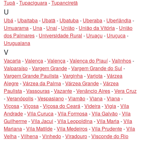
Tupã
-
Tupaciguara
-
Tupanciretã
U
Ubá
-
Ubaitaba
-
Ubatã
-
Ubatuba
-
Uberaba
-
Uberlândia
-
Umuarama
-
Una
-
Unaí
-
União
-
União da Vitória
-
União
dos Palmares
-
Universidade Rural
-
Uruaçu
-
Uruçuca
-
Uruguaiana
V
Vacaria
-
Valença
-
Valença
-
Valença do Piauí
-
Valinhos
-
Valparaíso
-
Vargem Grande
-
Vargem Grande do Sul
-
Vargem Grande Paulista
-
Varginha
-
Varjota
-
Várzea
Alegre
-
Várzea da Palma
-
Várzea Grande
-
Várzea
Paulista
-
Vassouras
-
Vazante
-
Venâncio Aires
-
Vera Cruz
-
Veranópolis
-
Vespasiano
-
Viamão
-
Viana
-
Viana
-
Viçosa
-
Viçosa
-
Viçosa do Ceará
-
Videira
-
Vigia
-
Vila
Andrade
-
Vila Curuca
-
Vila Formosa
-
Vila Galvão
-
Vila
Guilherme
-
Vila Jacui
-
Vila Leopoldina
-
Vila Maria
-
Vila
Mariana
-
Vila Matilde
-
Vila Medeiros
-
Vila Prudente
-
Vila
Velha
-
Vilhena
-
Vinhedo
-
Viradouro
-
Visconde do Rio