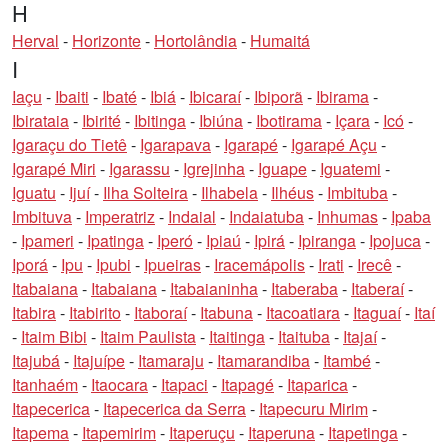
H
Herval
-
Horizonte
-
Hortolândia
-
Humaitá
I
Iaçu
-
Ibaiti
-
Ibaté
-
Ibiá
-
Ibicaraí
-
Ibiporã
-
Ibirama
-
Ibirataia
-
Ibirité
-
Ibitinga
-
Ibiúna
-
Ibotirama
-
Içara
-
Icó
-
Igaraçu do Tietê
-
Igarapava
-
Igarapé
-
Igarapé Açu
-
Igarapé Miri
-
Igarassu
-
Igrejinha
-
Iguape
-
Iguatemi
-
Iguatu
-
Ijuí
-
Ilha Solteira
-
Ilhabela
-
Ilhéus
-
Imbituba
-
Imbituva
-
Imperatriz
-
Indaial
-
Indaiatuba
-
Inhumas
-
Ipaba
-
Ipameri
-
Ipatinga
-
Iperó
-
Ipiaú
-
Ipirá
-
Ipiranga
-
Ipojuca
-
Iporá
-
Ipu
-
Ipubi
-
Ipueiras
-
Iracemápolis
-
Irati
-
Irecê
-
Itabaiana
-
Itabaiana
-
Itabaianinha
-
Itaberaba
-
Itaberaí
-
Itabira
-
Itabirito
-
Itaboraí
-
Itabuna
-
Itacoatiara
-
Itaguaí
-
Itaí
-
Itaim Bibi
-
Itaim Paulista
-
Itaitinga
-
Itaituba
-
Itajaí
-
Itajubá
-
Itajuípe
-
Itamaraju
-
Itamarandiba
-
Itambé
-
Itanhaém
-
Itaocara
-
Itapaci
-
Itapagé
-
Itaparica
-
Itapecerica
-
Itapecerica da Serra
-
Itapecuru Mirim
-
Itapema
-
Itapemirim
-
Itaperuçu
-
Itaperuna
-
Itapetinga
-