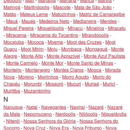
Deodoro
-
Mari
-
Marialva
-
Mariana
-
Maricá
-
Marília
-
Maringá
-
Martinópolis
-
Mascote
-
Mata de São João
-
Matão
-
Mateus Leme
-
Matozinhos
-
Matriz de Camaragibe
-
Mauá
-
Maués
-
Medeiros Neto
-
Medianeira
-
Mendes
-
Miguel Pereira
-
Miguelópolis
-
Minaçu
-
Mineiros
-
Miracatu
-
Miracema
-
Miracema do Tocantins
-
Mirandópolis
-
Mocajuba
-
Mococa
-
Moema
-
Mogi das Cruzes
-
Mogi
Guaçu
-
Mogi Mirim
-
Moju
-
Mombaça
-
Mongaguá
-
Monte
Alegre
-
Monte Alto
-
Monte Aprazível
-
Monte Azul Paulista
-
Monte Carmelo
-
Monte Mor
-
Monte Santo de Minas
-
Monteiro
-
Montenegro
-
Montes Claros
-
Mooca
-
Morada
Nova
-
Moreno
-
Morrinhos
-
Morro Agudo
-
Morro do
Chapéu
-
Morumbi
-
Mossoró
-
Mucuri
-
Muriaé
-
Murici
-
Muritiba
-
Muzambinho
N
Nanuque
-
Natal
-
Navegantes
-
Naviraí
-
Nazaré
-
Nazaré
da Mata
-
Nepomuceno
-
Nerópolis
-
Nilópolis
-
Niquelândia
-
Niterói
-
Nossa Senhora da Glória
-
Nossa Senhora do
Socorro
-
Nova Cruz
-
Nova Era
-
Nova Friburgo
-
Nova