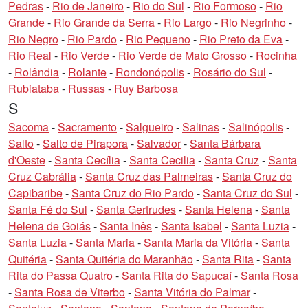
Pedras
-
Rio de Janeiro
-
Rio do Sul
-
Rio Formoso
-
Rio
Grande
-
Rio Grande da Serra
-
Rio Largo
-
Rio Negrinho
-
Rio Negro
-
Rio Pardo
-
Rio Pequeno
-
Rio Preto da Eva
-
Rio Real
-
Rio Verde
-
Rio Verde de Mato Grosso
-
Rocinha
-
Rolândia
-
Rolante
-
Rondonópolis
-
Rosário do Sul
-
Rubiataba
-
Russas
-
Ruy Barbosa
S
Sacoma
-
Sacramento
-
Salgueiro
-
Salinas
-
Salinópolis
-
Salto
-
Salto de Pirapora
-
Salvador
-
Santa Bárbara
d'Oeste
-
Santa Cecília
-
Santa Cecilia
-
Santa Cruz
-
Santa
Cruz Cabrália
-
Santa Cruz das Palmeiras
-
Santa Cruz do
Capibaribe
-
Santa Cruz do Rio Pardo
-
Santa Cruz do Sul
-
Santa Fé do Sul
-
Santa Gertrudes
-
Santa Helena
-
Santa
Helena de Goiás
-
Santa Inês
-
Santa Isabel
-
Santa Luzia
-
Santa Luzia
-
Santa Maria
-
Santa Maria da Vitória
-
Santa
Quitéria
-
Santa Quitéria do Maranhão
-
Santa Rita
-
Santa
Rita do Passa Quatro
-
Santa Rita do Sapucaí
-
Santa Rosa
-
Santa Rosa de Viterbo
-
Santa Vitória do Palmar
-