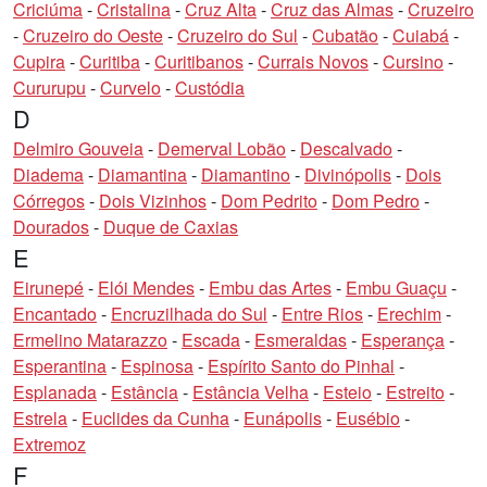
Criciúma
-
Cristalina
-
Cruz Alta
-
Cruz das Almas
-
Cruzeiro
-
Cruzeiro do Oeste
-
Cruzeiro do Sul
-
Cubatão
-
Cuiabá
-
Cupira
-
Curitiba
-
Curitibanos
-
Currais Novos
-
Cursino
-
Cururupu
-
Curvelo
-
Custódia
D
Delmiro Gouveia
-
Demerval Lobão
-
Descalvado
-
Diadema
-
Diamantina
-
Diamantino
-
Divinópolis
-
Dois
Córregos
-
Dois Vizinhos
-
Dom Pedrito
-
Dom Pedro
-
Dourados
-
Duque de Caxias
E
Eirunepé
-
Elói Mendes
-
Embu das Artes
-
Embu Guaçu
-
Encantado
-
Encruzilhada do Sul
-
Entre Rios
-
Erechim
-
Ermelino Matarazzo
-
Escada
-
Esmeraldas
-
Esperança
-
Esperantina
-
Espinosa
-
Espírito Santo do Pinhal
-
Esplanada
-
Estância
-
Estância Velha
-
Esteio
-
Estreito
-
Estrela
-
Euclides da Cunha
-
Eunápolis
-
Eusébio
-
Extremoz
F