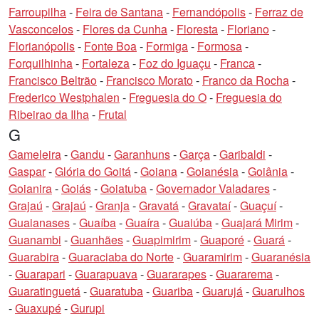
Farroupilha
-
Feira de Santana
-
Fernandópolis
-
Ferraz de
Vasconcelos
-
Flores da Cunha
-
Floresta
-
Floriano
-
Florianópolis
-
Fonte Boa
-
Formiga
-
Formosa
-
Forquilhinha
-
Fortaleza
-
Foz do Iguaçu
-
Franca
-
Francisco Beltrão
-
Francisco Morato
-
Franco da Rocha
-
Frederico Westphalen
-
Freguesia do O
-
Freguesia do
Ribeirao da Ilha
-
Frutal
G
Gameleira
-
Gandu
-
Garanhuns
-
Garça
-
Garibaldi
-
Gaspar
-
Glória do Goitá
-
Goiana
-
Goianésia
-
Goiânia
-
Goianira
-
Goiás
-
Goiatuba
-
Governador Valadares
-
Grajaú
-
Grajaú
-
Granja
-
Gravatá
-
Gravataí
-
Guaçuí
-
Guaianases
-
Guaíba
-
Guaíra
-
Guaiúba
-
Guajará Mirim
-
Guanambi
-
Guanhães
-
Guapimirim
-
Guaporé
-
Guará
-
Guarabira
-
Guaraciaba do Norte
-
Guaramirim
-
Guaranésia
-
Guarapari
-
Guarapuava
-
Guararapes
-
Guararema
-
Guaratinguetá
-
Guaratuba
-
Guariba
-
Guarujá
-
Guarulhos
-
Guaxupé
-
Gurupi