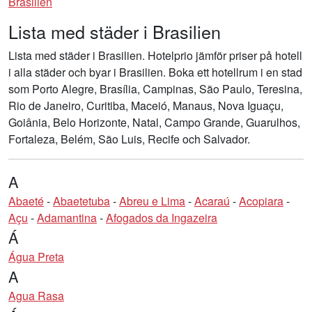
Brasilien
Lista med städer i Brasilien
Lista med städer i Brasilien. Hotelprio jämför priser på hotell
i alla städer och byar i Brasilien. Boka ett hotellrum i en stad
som Porto Alegre, Brasília, Campinas, São Paulo, Teresina,
Rio de Janeiro, Curitiba, Maceió, Manaus, Nova Iguaçu,
Goiânia, Belo Horizonte, Natal, Campo Grande, Guarulhos,
Fortaleza, Belém, São Luis, Recife och Salvador.
A
Abaeté
-
Abaetetuba
-
Abreu e Lima
-
Acaraú
-
Acopiara
-
Açu
-
Adamantina
-
Afogados da Ingazeira
Á
Água Preta
A
Agua Rasa