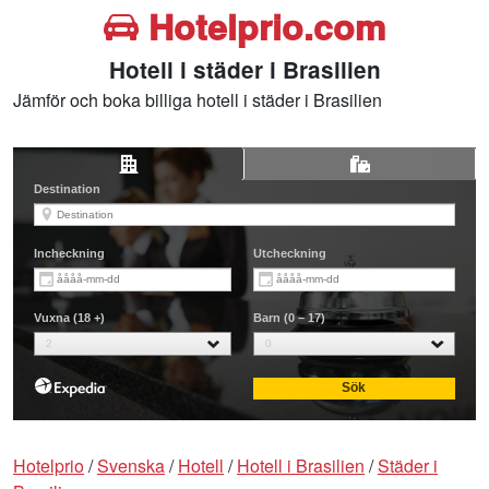
Hotelprio.com
Hotell i städer i Brasilien
Jämför och boka billiga hotell i städer i Brasilien
Hotelprio
/
Svenska
/
Hotell
/
Hotell i Brasilien
/
Städer i