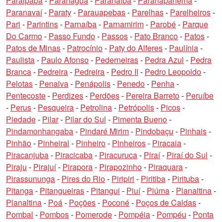
Paraipaba
-
Paranaguá
-
Paranaíba
-
Paranapanema
-
Paranavaí
-
Paraty
-
Parauapebas
-
Parelhas
-
Parelheiros
-
Pari
-
Parintins
-
Parnaíba
-
Parnamirim
-
Parobé
-
Parque
Do Carmo
-
Passo Fundo
-
Passos
-
Pato Branco
-
Patos
-
Patos de Minas
-
Patrocínio
-
Paty do Alferes
-
Paulínia
-
Paulista
-
Paulo Afonso
-
Pederneiras
-
Pedra Azul
-
Pedra
Branca
-
Pedreira
-
Pedreira
-
Pedro II
-
Pedro Leopoldo
-
Pelotas
-
Penalva
-
Penápolis
-
Penedo
-
Penha
-
Pentecoste
-
Perdizes
-
Perdões
-
Pereira Barreto
-
Peruíbe
-
Perus
-
Pesqueira
-
Petrolina
-
Petrópolis
-
Picos
-
Piedade
-
Pilar
-
Pilar do Sul
-
Pimenta Bueno
-
Pindamonhangaba
-
Pindaré Mirim
-
Pindobaçu
-
Pinhais
-
Pinhão
-
Pinheiral
-
Pinheiro
-
Pinheiros
-
Piracaia
-
Piracanjuba
-
Piracicaba
-
Piracuruca
-
Piraí
-
Piraí do Sul
-
Piraju
-
Pirajuí
-
Pirapora
-
Pirapozinho
-
Piraquara
-
Pirassununga
-
Pires do Rio
-
Piripiri
-
Piritiba
-
Pirituba
-
Pitanga
-
Pitangueiras
-
Pitangui
-
Piuí
-
Piúma
-
Planaltina
-
Planaltina
-
Poá
-
Poções
-
Poconé
-
Poços de Caldas
-
Pombal
-
Pombos
-
Pomerode
-
Pompéia
-
Pompéu
-
Ponta