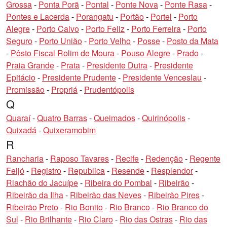
Grossa
-
Ponta Porã
-
Pontal
-
Ponte Nova
-
Ponte Rasa
-
Pontes e Lacerda
-
Porangatu
-
Portão
-
Portel
-
Porto
Alegre
-
Porto Calvo
-
Porto Feliz
-
Porto Ferreira
-
Porto
Seguro
-
Porto União
-
Porto Velho
-
Posse
-
Posto da Mata
-
Pôsto Fiscal Rolim de Moura
-
Pouso Alegre
-
Prado
-
Praia Grande
-
Prata
-
Presidente Dutra
-
Presidente
Epitácio
-
Presidente Prudente
-
Presidente Venceslau
-
Promissão
-
Propriá
-
Prudentópolis
Q
Quaraí
-
Quatro Barras
-
Queimados
-
Quirinópolis
-
Quixadá
-
Quixeramobim
R
Rancharia
-
Raposo Tavares
-
Recife
-
Redenção
-
Regente
Feijó
-
Registro
-
Republica
-
Resende
-
Resplendor
-
Riachão do Jacuípe
-
Ribeira do Pombal
-
Ribeirão
-
Ribeirão da Ilha
-
Ribeirão das Neves
-
Ribeirão Pires
-
Ribeirão Preto
-
Rio Bonito
-
Rio Branco
-
Rio Branco do
Sul
-
Rio Brilhante
-
Rio Claro
-
Rio das Ostras
-
Rio das