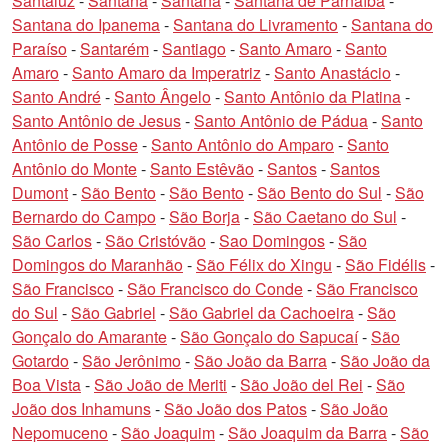
Santaluz
-
Santana
-
Santana
-
Santana de Parnaíba
-
Santana do Ipanema
-
Santana do Livramento
-
Santana do
Paraíso
-
Santarém
-
Santiago
-
Santo Amaro
-
Santo
Amaro
-
Santo Amaro da Imperatriz
-
Santo Anastácio
-
Santo André
-
Santo Ângelo
-
Santo Antônio da Platina
-
Santo Antônio de Jesus
-
Santo Antônio de Pádua
-
Santo
Antônio de Posse
-
Santo Antônio do Amparo
-
Santo
Antônio do Monte
-
Santo Estêvão
-
Santos
-
Santos
Dumont
-
São Bento
-
São Bento
-
São Bento do Sul
-
São
Bernardo do Campo
-
São Borja
-
São Caetano do Sul
-
São Carlos
-
São Cristóvão
-
Sao Domingos
-
São
Domingos do Maranhão
-
São Félix do Xingu
-
São Fidélis
-
São Francisco
-
São Francisco do Conde
-
São Francisco
do Sul
-
São Gabriel
-
São Gabriel da Cachoeira
-
São
Gonçalo do Amarante
-
São Gonçalo do Sapucaí
-
São
Gotardo
-
São Jerônimo
-
São João da Barra
-
São João da
Boa Vista
-
São João de Meriti
-
São João del Rei
-
São
João dos Inhamuns
-
São João dos Patos
-
São João
Nepomuceno
-
São Joaquim
-
São Joaquim da Barra
-
São