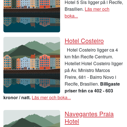
Hotel 5 Sis ligger på i Recife,
Brasilien.
Läs mer och
boka...
Hotel Costeiro
Hotel Costeiro ligger ca 4
km från Recife Centrum.
Hotellet Hotel Costeiro ligger
på Av. Ministro Marcos
Freire, 681 - Bairro Novo i
Recife, Brasilien.
Billigaste
priser från ca 402 - 603
kronor / natt.
Läs mer och boka...
Navegantes Praia
Hotel