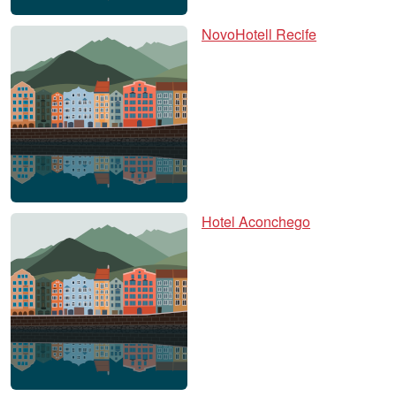
NovoHotell Recife
Hotel Aconchego