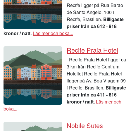
Recife ligger på Rua Barão
de Santo Ângelo, 100 i
Recife, Brasilien.
Billigaste
priser från ca 612 - 918
kronor / natt.
Läs mer och boka...
Recife Praia Hotel
Recife Praia Hotel ligger ca
3 km från Recife Centrum.
Hotellet Recife Praia Hotel
ligger på Av. Boa Viagem 09
i Recife, Brasilien.
Billigaste
priser från ca 411 - 616
kronor / natt.
Läs mer och
boka...
Nobile Sutes