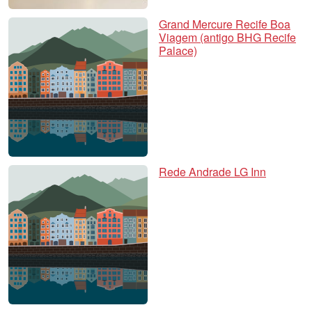
Grand Mercure Recife Boa
Viagem (antigo BHG Recife
Palace)
Rede Andrade LG Inn