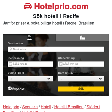
Hotelprio.com
Sök hotell i Recife
Jämför priser & boka billiga hotell i Recife, Brasilien
Hotelprio
/
Svenska
/
Hotell
/
Hotell i Brasilien
/
Städer i