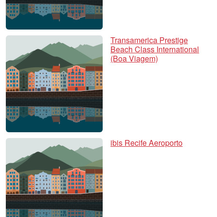
Transamerica Prestige
Beach Class International
(Boa Viagem)
ibis Recife Aeroporto