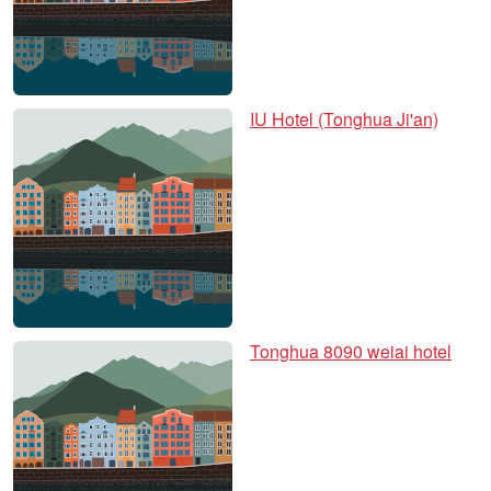
IU Hotel (Tonghua Ji'an)
Tonghua 8090 weiai hotel