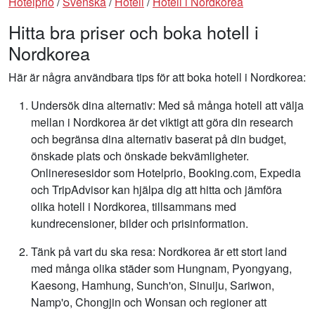
Hotelprio
/
Svenska
/
Hotell
/
Hotell i Nordkorea
Hitta bra priser och boka hotell i
Nordkorea
Här är några användbara tips för att boka hotell i Nordkorea:
Undersök dina alternativ: Med så många hotell att välja
mellan i Nordkorea är det viktigt att göra din research
och begränsa dina alternativ baserat på din budget,
önskade plats och önskade bekvämligheter.
Onlineresesidor som Hotelprio, Booking.com, Expedia
och TripAdvisor kan hjälpa dig att hitta och jämföra
olika hotell i Nordkorea, tillsammans med
kundrecensioner, bilder och prisinformation.
Tänk på vart du ska resa: Nordkorea är ett stort land
med många olika städer som Hungnam, Pyongyang,
Kaesong, Hamhung, Sunch'on, Sinuiju, Sariwon,
Namp'o, Chongjin och Wonsan och regioner att