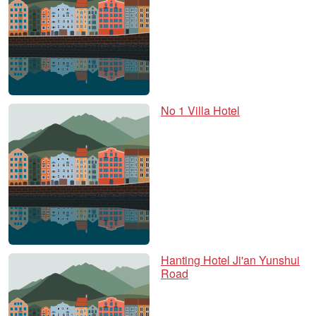
No 1 Villa Hotel
Hanting Hotel Ji'an Yunshui
Road