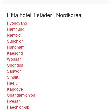
Hitta hotell i städer i Nordkorea
Pyongyang
Hamhung
Namp'o
Sunch'on
Hungnam
Kaesong
Wonsan
Chongjin
Sariwon
Sinuiju
Haeju
Kanggye
Changam-ch'on
Hyesan
Paech'on-up