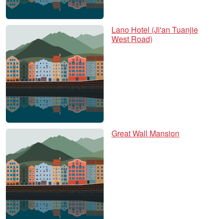
Lano Hotel (Ji'an Tuanjie
West Road)
Great Wall Mansion